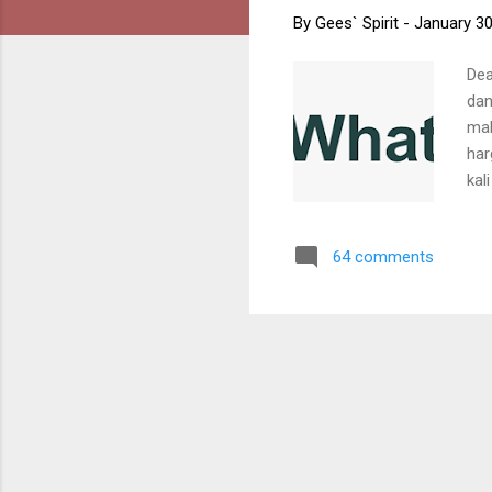
By
Gees` Spirit
-
January 30
Dea
dan
mak
har
kal
per
per
64 comments
kil
Cut
kuc
len
Har
Cat