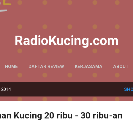
Skip to main content
RadioKucing.com
HOME
DAFTAR REVIEW
KERJASAMA
ABOUT
, 2014
SHO
an Kucing 20 ribu - 30 ribu-an