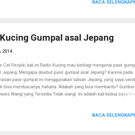
BACA SELENGKAPN
ampakan produk makanan kucing CROC yang masih berbentuk karu
agai berikut : Sumber : disini Gambar diatas adalah gambar kemasan
anan kucing CROC yang masih ada dalam kemasan karung. Sampai
 saya belum pernah menemukan makanan kucing CROC kemasan
il/eceran yang menggunakan original packing (kemasan asli) dari pabr
 Kucing Gumpal asal Jepang
 setiap saya berkunjung keberbagai Pet Shop, makanan kucing CRO
asan kecil/eceran yang saya temukan adalah kemasan repack (dik
, 2014
r Cat People, kali ini Radio Kucing mau berbagi mengenai pasir gump
l Jepang. Mengapa disebut pasir gumpal asal Jepang? Karena pada
asan pasir gumpal ini menggunakan tulisan Jepang, yang saya sendi
ak bisa membacanya, hahaha. Adakah yang bisa membantu? Sumber 
wies Wangi yang Tersedia Tidak wangi. Ini adalah kali kedua saya m
ir gumpal setelah sebelumnya saya mencoba pasir gumpal wangi m
o Cat. Namun, karena merk S**o Cat harganya naik, maka saya
BACA SELENGKAPN
utuskan membeli pasir gumpal ini. Kesan Pertama Kesan pertama
hadap pasir gumpal ini cenderung agak berbahagia, karena ternyata p
pal ini memiliki butiran yang lebi besar dari pasir gumpa wangi merk