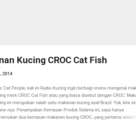
nan Kucing CROC Cat Fish
, 2014
r Cat People, kali ini Radio Kucing ingin berbagi review mengenai ma
ing merk CROC Cat Fish atau yang biasa disebut dengan CROC. Ma
ing ini merupakan salah satu makanan kucing asal Brazil. Yuk, kita s
iew-nya. Penampakan Kemasan Produk Selama ini, saya hanya
emukan dua kemasan makanan kucing CROC, yang pertama adalah
asan karungan dan kemasan repack yang biasanya di- repack (dik
ng) oleh pemilih Pest Shop yang menjual makanan kucing merk CROC