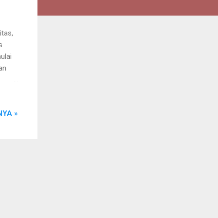
tas,
s
ulai
an
YA »
.
an
view
h
 Croc
-ra...