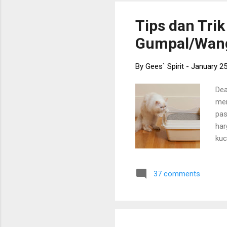
Cat
ter
Tips dan Tr
mer
Gumpal/Wan
kad
By
Gees` Spirit
-
January 25
Dea
men
pas
har
kuc
ata
men
37 comments
bag
men
tip
lak
Sum