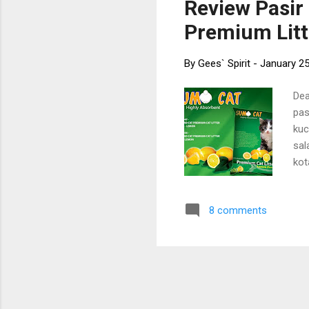
Review Pasi
per
Premium Litt
kuc
By
Gees` Spirit
-
January 25
Dea
pas
kuc
sal
kot
clu
men
8 comments
air
Ter
ant
Str
mem
kuc