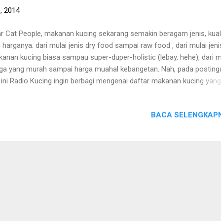
, 2014
r Cat People, makanan kucing sekarang semakin beragam jenis, kuali
 harganya. dari mulai jenis dry food sampai raw food , dari mulai jeni
anan kucing biasa sampau super-duper-holistic (lebay, hehe), dari m
ga yang murah sampai harga muahal kebangetan. Nah, pada posting
i ini Radio Kucing ingin berbagi mengenai daftar makanan kucing yang
nah dicoba oleh para kontributor Radio Kucing dengan kisaran harga
kilogram 20 ribu - 30 ribu-an. Yuk, disimak. Jio Harga : 25rb - 30rb per
BACA SELENGKAPN
ogram Review lengkap mengenai makanan kucing JIO bisa dicek disini
ies Catz Harga : 30rb per kilogram Review lengkap mengenai makan
ing Cuties Catz bisa dicek disini. Bingo Harga : 30rb per kilogram Re
gkap mengenai makanan kucing Bingo bisa dicek disini. Croc Cat Fis
ga : 25-31rb per kilogram Review lengkap mengenai makanan kucing
 Fish bisa dicek disini. Universal Harga : 26rb - 30rb per kilogram. Rata