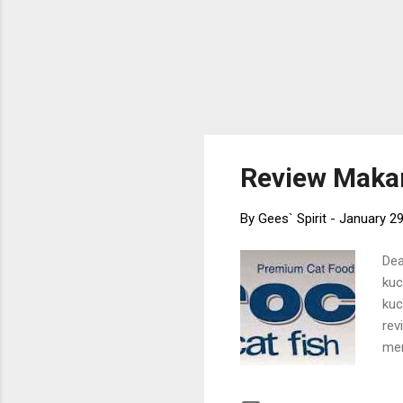
Review Maka
By
Gees` Spirit
-
January 29
Dea
kuc
kuc
rev
men
kem
ula