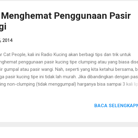
. Namun, pasir gumpal ini tetap berdebu. Selain itu, untuk daya cover
hadap bau pup, saya rasa merk ini tidak berkeja lebih baik dibandingk
ik Menghemat Penggunaan Pasir
k S**o Cat, karena pasca si Kucing beres mengubur pup-nya, bauny
gi
ang masih tercium saat membersihkan litter box...
, 2014
r Cat People, kali ini Radio Kucing akan berbagi tips dan trik untuk
ghemat penggunaan pasir kucing tipe clumping atau yang biasa dis
ir gumpal atau pasir wangi. Nah, seperti yang kita ketahui bersama,
ga pasir kucing tipe ini tidak lah murah. Jika dibandingkan dengan pas
ing non-clumping (tidak menggumpal) harganya bisa sampai 3 kali li
u lebih. Jika kita hanya memiliki 1 ekor kucing, mungkin pengeluaran 
yediakan pasir untuk si Mpus tidak akan terlalu membebani, namun
BACA SELENGKAPN
aimana jika kita memelihara banyak kucing? Tentu saja dana untuk
yediakan pasir si Mpus tidak bisa dibilang sedikit. Namun, ada bebe
s dan trik dalam menghemat penggunaan pasir kucing yang biasa sa
ukan disaat keadaan keungan sedang tidak bersahabat. Yuk, disimak :
ber : disini 1. Gunakan kertas bekas sebagai alas dasar litter box Ca