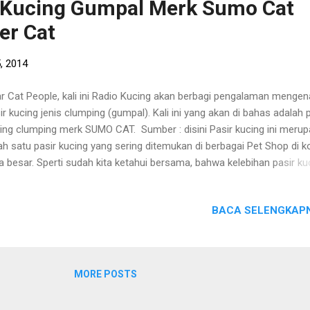
r Kucing Gumpal Merk Sumo Cat
tama yang bisa Cat Poeple lakukan untuk menghemat penggunaan p
er Cat
ing adalah dengan menggunakan kertas...
, 2014
r Cat People, kali ini Radio Kucing akan berbagi pengalaman mengen
ir kucing jenis clumping (gumpal). Kali ini yang akan di bahas adalah 
ing clumping merk SUMO CAT. Sumber : disini Pasir kucing ini meru
ah satu pasir kucing yang sering ditemukan di berbagai Pet Shop di k
a besar. Sperti sudah kita ketahui bersama, bahwa kelebihan pasir ku
mmping (gumpal) dibandingkan pasir kucing biasa (non-clummping / 
ggumpal) adalah kemampuan pasir yang bisa menggumpal jika terk
BACA SELENGKAPN
, sehingga memudahkan proses pembersihan litter box. Wangi yang
sedia Pasir Kucing Sumo Cat memiliki beberapa varian fragrance (wa
ara lain : - Apel, - Lemon, - Jeruk, - Lavender, - Melati, - Green Tea, d
awberry Pasir Kucing Sumo Cat yang pernah saya coba adalah yang
MORE POSTS
iliki wangi (fragrance) lemon. Pasir Sumo Cat Wangi Lemon adalah 
ing tipe gumpal pertama yang saya coba saat saya mulai memelihar