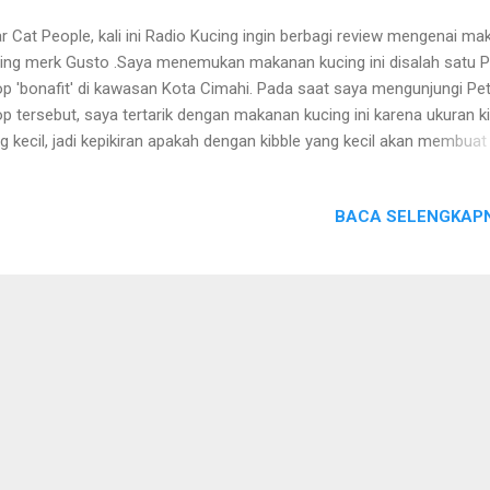
r Cat People, kali ini Radio Kucing ingin berbagi review mengenai ma
ing merk Gusto .Saya menemukan makanan kucing ini disalah satu P
p 'bonafit' di kawasan Kota Cimahi. Pada saat saya mengunjungi Pe
p tersebut, saya tertarik dengan makanan kucing ini karena ukuran k
g kecil, jadi kepikiran apakah dengan kibble yang kecil akan membuat
ing peliharaan di rumah jadi lebih mudah, makan? Aha! Akhirnya saya
beli makanan kucing ini dalam kemasan repack 1kg. Penampakan
BACA SELENGKAPN
duk Sumber : disini Pada saat saya membeli makanan kucing Gusto 
ah satu Pet Shop di Kota Cimahi, saya membeli sebuah makanan kuc
gans sebuah kode tertulis 'GCA', saat saya tanyakan kepada penjag
 bilang bahwa makanan kucing ini adalah kemasan repack dari maka
ing merk Gusto. Awalnya saya tidak percaya, namun saat saya liat
anan kucing lain berbentuk segitiga berwarna coklat dan rasanya se
iliar dengan makanan kucing ini,...