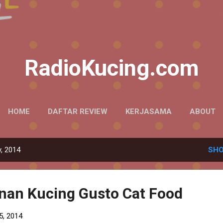
Skip to main content
RadioKucing.com
HOME
DAFTAR REVIEW
KERJASAMA
ABOUT
, 2014
SHO
nan Kucing Gusto Cat Food
5, 2014