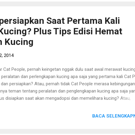
ga makanan kucing termurah pada umumnya adalah 30rb/kg, namun
anan kucing yang berkulitas sedang-baik biasanya tersedia di harga
persiapkan Saat Pertama Kali
b/kg, bahkan yang kulitasnya super-duper-yahud dengan kandunga d
ucing? Plus Tips Edisi Hemat
itar 80% ke atas harganya bisa sampai 150rb - 200rb/kg. *Untuk Cat
ple yang membutuhkan makanan kucing de...
n Kucing
2, 2014
r Cat People, pernah keingetan nggak dulu saat awal merawat kucing
a peralatan dan perlengkapan kucing apa saja yang pertama kali Cat 
i dan persiapkan? Atau, pernah tidak Cat People merasa kebingungan
anya teman tentang peralatan dan penglengkapan kucing apa saja ya
us disiapkan saat akan mengadopsi dan memelihara kucing? Atau,
gan-jangan Cat People sendiri sedang kebingungan karena sebentar l
n mengadopsi kucing namun bingung karena belum ada persiapan 
BACA SELENGKAPN
ali? Nah, kali ini Radio Kucing akan berbagi mengenai perlatan dan
lengkapan kucing apa saja yang harus disiapkan saat pertama kali
gadopsi kucing. Yuk, mari disimak :) Perlengkapan Dasar Kucing Se