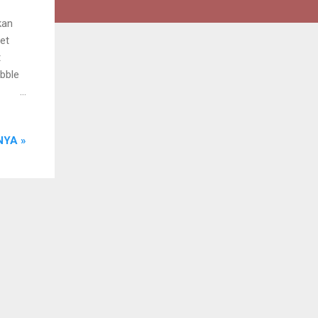
kan
et
t
ibble
YA »
di
ing
a toko
nan
perti