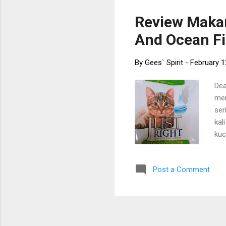
kuc
Review Maka
yan
And Ocean Fi
Lit
Han
By
Gees` Spirit
-
February 1
Dea
men
ser
kal
kuc
men
dis
Post a Comment
mak
den
yan
men
ter