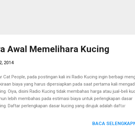
ya Awal Memelihara Kucing
2, 2014
r Cat People, pada postingan kali ini Radio Kucing ingin berbagi men
kiraan biaya yang harus dipersiapkan pada saat pertama kali mengad
ing. Oiya, disini Radio Kucing tidak membahas harga atau jual-beli kuc
un lebih membahas pada estimasi biaya untuk perlengkapan dasar
ing. Daftar perlengkapan dasar kucing yang dirujuk adalah daftar
lengkapan dasar kucing yang sudah pernah dibahas di postingan
elumnya, postingan tersebut bisa dicek disini. Sumber : disini Seekor
BACA SELENGKAPN
ing yang diperliharan di rumah mememiliki beberapa perlengkapan d
g harus di penuhi oleh si Pemilik kucing, antara lain : Makananan Kuc