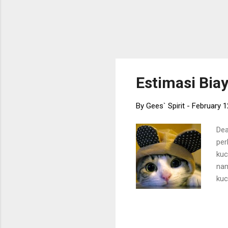
Estimasi Bia
By
Gees` Spirit
-
February 1
Dea
per
kuc
nam
kuc
per
seb
kuc
yan