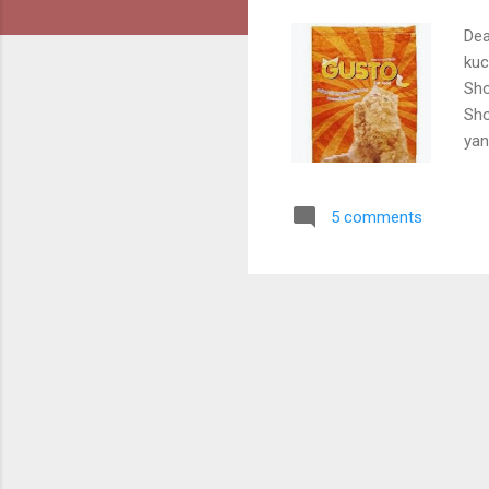
Dea
kuc
Sho
Sho
yan
kuc
mem
5 comments
Pro
sal
den
dia
kuc
mak
fam