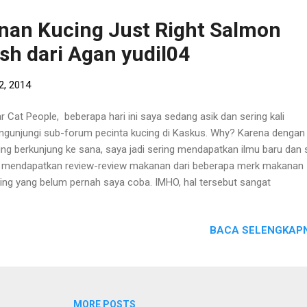
ing yang diperliharan di rumah mememiliki beberapa perlengkapan d
nan Kucing Just Right Salmon
g harus di penuhi oleh si Pemilik kucing, antara lain : Makananan Kuc
sh dari Agan yudil04
ter Box Cat Litter Serokan Tempat Makan dan Minum Sampo Kucing
duk, Waslap, dan Sikat Kucing Keranjan...
2, 2014
r Cat People, beberapa hari ini saya sedang asik dan sering kali
gunjungi sub-forum pecinta kucing di Kaskus. Why? Karena dengan
ing berkunjung ke sana, saya jadi sering mendapatkan ilmu baru dan 
i mendapatkan review-review makanan dari beberapa merk makanan
ing yang belum pernah saya coba. IMHO, hal tersebut sangat
guntungkan untuk saya, karena dengan adanya review dari Agan-Sis
ana, saya jadi punya perbandingan dan pertimbangan untuk membeli
BACA SELENGKAPN
anan kucing, dan bahkan dapat juga rekomendasi toko yang membe
gan harga cucoks. Kali ini, di sub-forum tersebut ada salah seoran
g berbagi tentang makanan kucing merk Just Right. Saya pribadi per
emukan makanan kucing ini disalah satu Pet Shop yang cukup besa
kenal di Bandung, namun saya urung membelinya karena pada saat
MORE POSTS