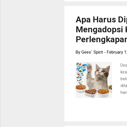
Har
mak
Apa Harus Di
60r
Mengadopsi K
sek
Peo
Perlengkapa
By
Gees` Spirit
-
February 1
Dea
kir
bel
dit
har
jan
aka
sek
per
men