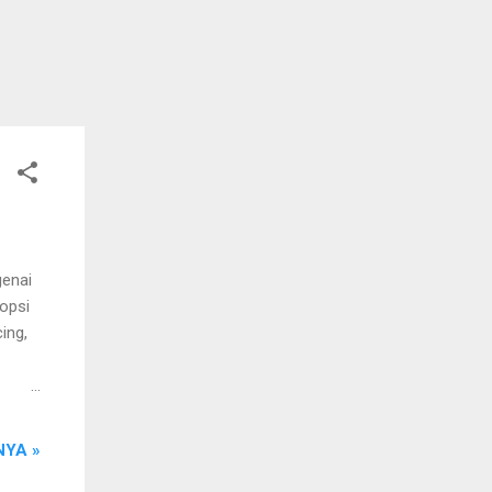
genai
opsi
ing,
YA »
asar
ing