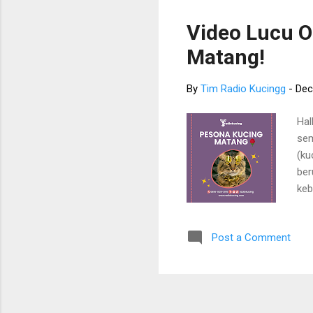
sam
Ins
Video Lucu 
den
Matang!
Peo
By
Tim Radio Kucingg
-
Dec
Hal
sem
(ku
ber
keb
ber
ber
Post a Comment
Rad
pos
sum
bel
pen