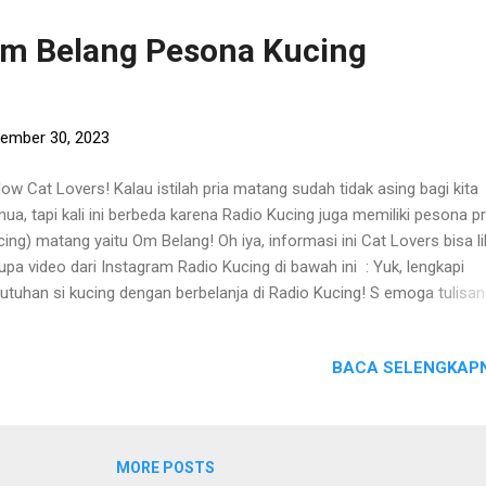
pingnya. Oh iya, informasi ini Cat Lovers bisa lihat berupa video dari
tagram Radio Kucing di bawah ini : Yuk, lengkapi kebutuhan si kucing
Om Belang Pesona Kucing
gan berbelanja di Radio Kucing! S emoga tulisan ini bermanfaat bagi
ple semuanyah!! Oiya, sumber tulisan ini berasal dari berba...
ember 30, 2023
low Cat Lovers! Kalau istilah pria matang sudah tidak asing bagi kita
ua, tapi kali ini berbeda karena Radio Kucing juga memiliki pesona pr
cing) matang yaitu Om Belang! Oh iya, informasi ini Cat Lovers bisa li
upa video dari Instagram Radio Kucing di bawah ini : Yuk, lengkapi
utuhan si kucing dengan berbelanja di Radio Kucing! S emoga tulisan 
manfaat bagi Cat People semuanyah!! Oiya, sumber tulisan ini berasa
bagai sumber dan pengalaman pribadi Tim Radio Kucing. Sincerly, Ti
BACA SELENGKAPN
io Kucing. NB : Bagi yang akan mengambil/mengutip/copy paste/co
tingan/tulisan dari Radio Kucing, harap menyertakan Radio Kucing s
ber (beserta link-nya). Terimakasih. ======================== In
anja makanan kucing, obat-obatan, kandang, vitamin, aksesoris, dan
MORE POSTS
grlengkapan kucing lainnya dengan harga murah dan aman? Kunjung