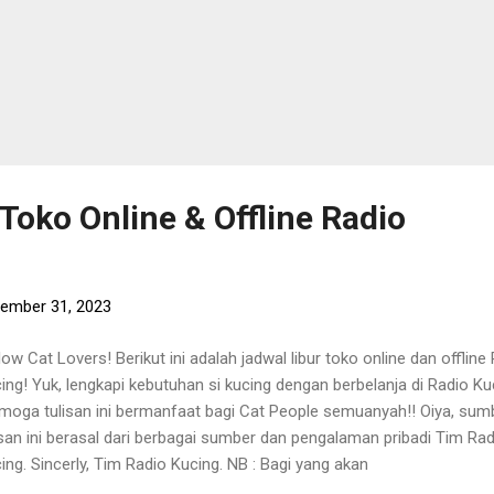
Toko Online & Offline Radio
ember 31, 2023
low Cat Lovers! Berikut ini adalah jadwal libur toko online dan offline
ing! Yuk, lengkapi kebutuhan si kucing dengan berbelanja di Radio Ku
moga tulisan ini bermanfaat bagi Cat People semuanyah!! Oiya, sum
isan ini berasal dari berbagai sumber dan pengalaman pribadi Tim Rad
ing. Sincerly, Tim Radio Kucing. NB : Bagi yang akan
gambil/mengutip/copy paste/copas postingan/tulisan dari Radio Ku