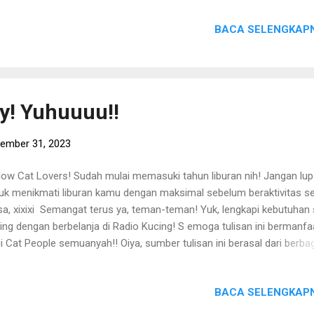
ap menyertakan Radio Kucing sebagai sumber (beserta link-nya).
BACA SELENGKAPN
imakasih. ======================== Ingin belanja makanan kucin
t-obatan, kandang, vitamin, aksesoris, dan pengrlengkapan kucing la
gan harga murah dan aman? Kunjungi Toko Juwies Radio Kucing ya! :
a gambar untuk langsung mengunjungi! :) Makaciw! Salam Paw Paw 
lang~
y! Yuhuuuu!!
ember 31, 2023
low Cat Lovers! Sudah mulai memasuki tahun liburan nih! Jangan lu
uk menikmati liburan kamu dengan maksimal sebelum beraktivitas se
sa, xixixi Semangat terus ya, teman-teman! Yuk, lengkapi kebutuhan 
ing dengan berbelanja di Radio Kucing! S emoga tulisan ini bermanfa
i Cat People semuanyah!! Oiya, sumber tulisan ini berasal dari berba
ber dan pengalaman pribadi Tim Radio Kucing. Sincerly, Tim Radio K
: Bagi yang akan mengambil/mengutip/copy paste/copas
BACA SELENGKAPN
tingan/tulisan dari Radio Kucing, harap menyertakan Radio Kucing s
ber (beserta link-nya). Terimakasih. ======================== In