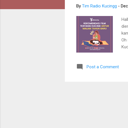
By
Tim Radio Kucingg
-
Dec
Hal
die
kam
Oh 
Kuc
Rad
Oiy
Post a Comment
Tim
men
har
Ter
oba
den
pad