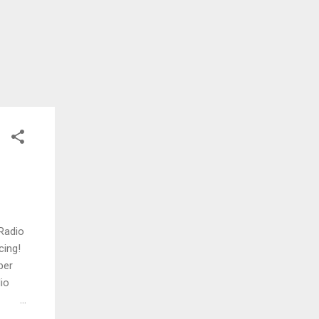
 Radio
cing!
ber
io
cing,