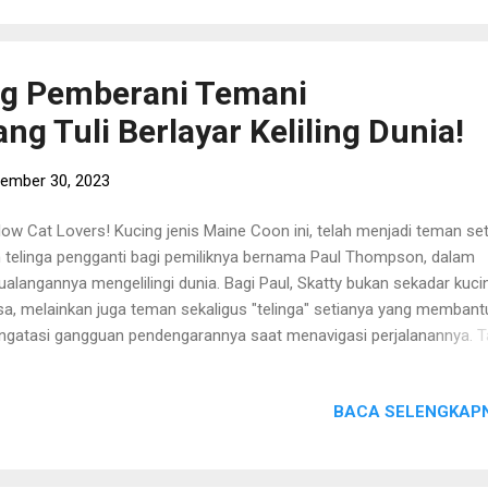
anja makanan kucing, obat-obatan, kandang, vitamin, aksesoris, dan
grlengkapan kucing lainnya dengan harga murah dan aman? Kunjung
o Juwies Radio Kucing ya! :) Klik pada gambar untuk langsung
ng Pemberani Temani
gunjungi! :) Makaciw! Salam Paw Paw Si Belang~
ng Tuli Berlayar Keliling Dunia!
ember 30, 2023
low Cat Lovers! Kucing jenis Maine Coon ini, telah menjadi teman set
 telinga pengganti bagi pemiliknya bernama Paul Thompson, dalam
ualangannya mengelilingi dunia. Bagi Paul, Skatty bukan sekadar kuci
sa, melainkan juga teman sekaligus "telinga" setianya yang membant
gatasi gangguan pendengarannya saat menavigasi perjalanannya. 
lu pelatihan khusus, secara intuitif Skatty memberi tahu Paul tentang
adiran kapal atau orang di sekitarnya. Paul menyatakan bahwa hubu
BACA SELENGKAPN
eka bukan hanya sekadar pertemanan, melainkan juga suatu ikatan 
dalam. Kehadiran setia Skatty sangat berarti bagi Paul hingga
buatnya sulit membayangkan hidup tanpa kehadiran Skatty di