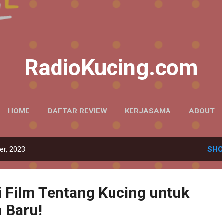
Skip to main content
RadioKucing.com
HOME
DAFTAR REVIEW
KERJASAMA
ABOUT
r, 2023
SHO
 Film Tentang Kucing untuk
 Baru!