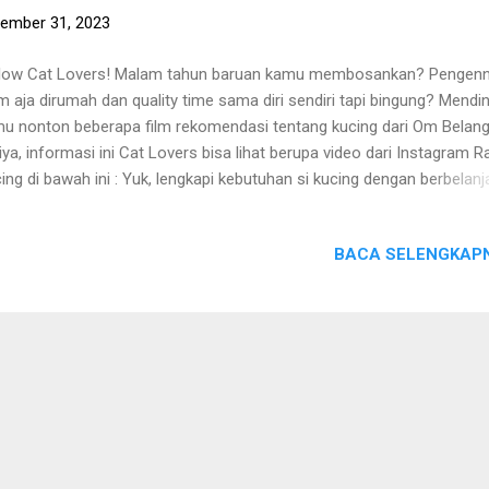
ember 31, 2023
low Cat Lovers! Malam tahun baruan kamu membosankan? Pengen
m aja dirumah dan quality time sama diri sendiri tapi bingung? Mendi
u nonton beberapa film rekomendasi tentang kucing dari Om Belang
iya, informasi ini Cat Lovers bisa lihat berupa video dari Instagram R
ing di bawah ini : Yuk, lengkapi kebutuhan si kucing dengan berbelanja
io Kucing! S emoga tulisan ini bermanfaat bagi Cat People semuany
a, sumber tulisan ini berasal dari berbagai sumber dan pengalaman pr
BACA SELENGKAPN
 Radio Kucing. Sincerly, Tim Radio Kucing. NB : Bagi yang akan
gambil/mengutip/copy paste/copas postingan/tulisan dari Radio Ku
ap menyertakan Radio Kucing sebagai sumber (beserta link-nya).
imakasih. ======================== Ingin belanja makanan kucin
t-obatan, kandang, vitamin, aksesoris, dan pengrlengkapan kucing la
gan harga murah dan aman? Kunjungi Toko Juwies Radio Kucing ya! :
a gambar untuk langsung mengunjungi! :) Makaciw! S...