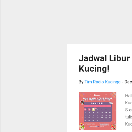
Jadwal Libur 
Kucing!
By
Tim Radio Kucingg
-
Dec
Hal
Kuc
S e
tul
Kuc
men