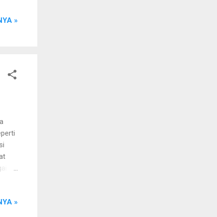
YA »
g,
innya
) Klik
Si
pa
perti
si
at
gai
ucing.
YA »
ebagai
gin