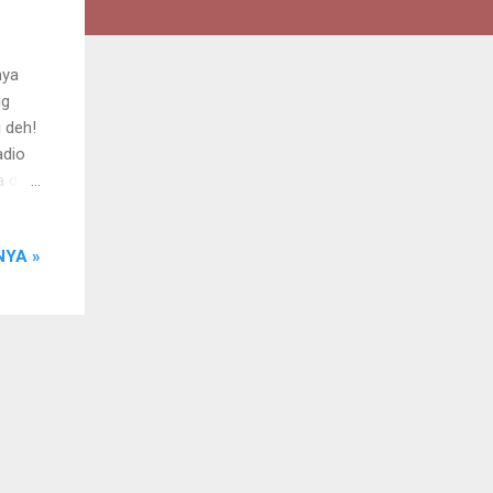
nya
ng
 deh!
adio
 di
ah!!
ibadi
YA »
cing,
g,
innya
) Klik