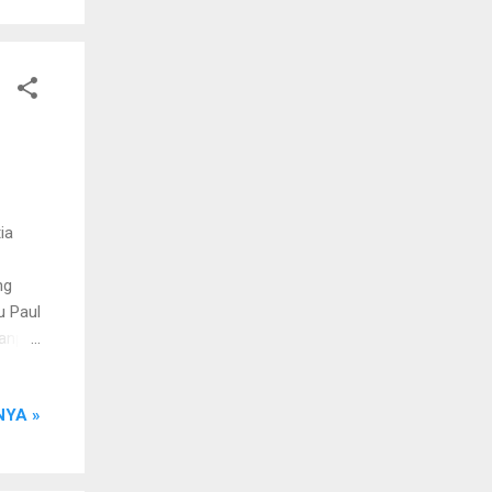
i
ia
ng
u Paul
Tanpa
ngan
YA »
yang