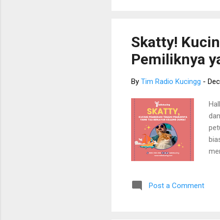
bel
pen
Tok
Skatty! Kuci
men
Pemiliknya ya
By
Tim Radio Kucingg
-
Dec
Hal
dan
pet
bia
men
per
keh
Post a Comment
mer
men
mem