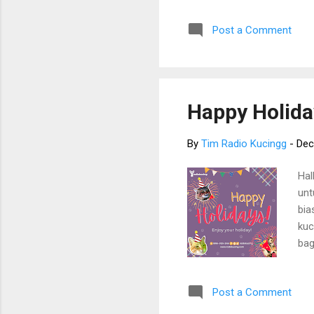
har
Post a Comment
Ter
oba
den
pad
Be
Happy Holida
By
Tim Radio Kucingg
-
Dec
Hal
unt
bia
kuc
bag
sum
NB 
Post a Comment
pos
sum