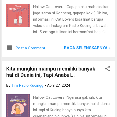
ini : S emoga tulisan ini bermanfaat bagi Cat
Hallow Cat Lovers! Gapapa aku mah dicakar
People semuanyah!! Oiya, sumber tulisan ini
juga sama si Kocheng, gapapa kok :) Oh iya,
berasal dari berbagai sumber dan
informasi ini Cat Lovers bisa lihat berupa
pengalaman pribadi Tim Radio Kucing.
video dari Instagram Radio Kucing di bawah
Sincerly, Tim Radio Kucing. NB : Bagi yang
ini : S emoga tulisan ini bermanfaat bagi Cat
akan mengambil/mengutip/copy
People semuanyah!! Oiya, sumber tulisan ini
paste/copas postingan/tulisan dari Radio
berasal dari berbagai sumber dan
Kucing, harap menyertakan Radio Kucing
BACA SELENGKAPNYA »
Post a Comment
pengalaman pribadi Tim Radio Kucing.
sebagai sumber (beserta link-nya).
Sincerly, Tim Radio Kucing. NB : Bagi yang
Terimakasih. ========================
akan mengambil/mengutip/copy
Ingin belanja makanan kucing, ...
Kita mungkin mampu memiliki banyak
paste/copas postingan/tulisan dari Radio
hal di Dunia ini, Tapi Anabul...
Kucing, harap menyertakan Radio Kucing
sebagai sumber (beserta link-nya).
By
Tim Radio Kucingg
-
April 27, 2024
Terimakasih. ========================
Ingin belanja makanan kucing, obat-obatan,
Hallow Cat Lovers! Ngerasa gak sih, kita
kandang, vitamin, aksesoris, dan
mungkin mampu memiliki banyak hal di dunia
pengrlengkapan kucing lainnya dengan harga
ini, tapi si Kucing hanya punya kita
murah dan aman? Kunjungi Toko Juwies
disepanjang hidupnya :) Oh iya, informasi ini