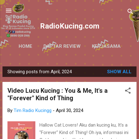
Skip to main content
RadioKucing.com
HOME
DAFTAR REVIEW
KERJASAMA
MORE…
ABOUT
Showing posts from April, 2024
SHOW ALL
P
o
Video Lucu Kucing : You & Me, It's a
s
"Forever" Kind of Thing
t
s
By
Tim Radio Kucingg
-
April 30, 2024
Hallow Cat Lovers! Aku dan kucing ku, It's a
"Forever" Kind of Thing! Oh iya, informasi ini