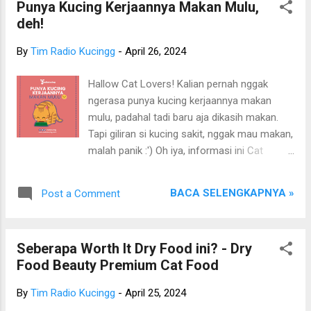
Paw Paw Si Belang~
Punya Kucing Kerjaannya Makan Mulu,
deh!
By
Tim Radio Kucingg
-
April 26, 2024
Hallow Cat Lovers! Kalian pernah nggak
ngerasa punya kucing kerjaannya makan
mulu, padahal tadi baru aja dikasih makan.
Tapi giliran si kucing sakit, nggak mau makan,
malah panik :') Oh iya, informasi ini Cat
Lovers bisa lihat berupa video dari Instagram
Radio Kucing di bawah ini : S emoga tulisan
BACA SELENGKAPNYA »
Post a Comment
ini bermanfaat bagi Cat People semuanyah!!
Oiya, sumber tulisan ini berasal dari berbagai
sumber dan pengalaman pribadi Tim Radio
Seberapa Worth It Dry Food ini? - Dry
Kucing. Sincerly, Tim Radio Kucing. NB : Bagi
Food Beauty Premium Cat Food
yang akan mengambil/mengutip/copy
paste/copas postingan/tulisan dari Radio
By
Tim Radio Kucingg
-
April 25, 2024
Kucing, harap menyertakan Radio Kucing