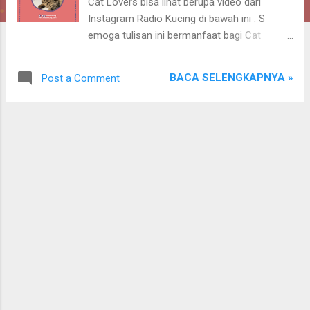
Cat Lovers bisa lihat berupa video dari
Instagram Radio Kucing di bawah ini : S
emoga tulisan ini bermanfaat bagi Cat
People semuanyah!! Oiya, sumber tulisan ini
berasal dari berbagai sumber dan
BACA SELENGKAPNYA »
Post a Comment
pengalaman pribadi Tim Radio Kucing.
Sincerly, Tim Radio Kucing. NB : Bagi yang
akan mengambil/mengutip/copy
paste/copas postingan/tulisan dari Radio
Kucing, harap menyertakan Radio Kucing
sebagai sumber (beserta link-nya).
Terimakasih. ========================
Ingin belanja makanan kucing, obat-obatan,
kandang, vitamin, aksesoris, dan
pengrlengkapan kucing lainnya dengan harga
murah dan aman? Kunjungi Toko Juwies
Radio Kucing ya! :) Klik pada gambar untuk
langsung mengunjungi! :) Makaciw! Salam
Paw Paw Si Belang~