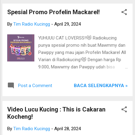
Spesial Promo Profelin Mackarel!
By
Tim Radio Kucingg
-
April 29, 2024
YUHUUU CAT LOVERSS!!😻 Radiokucing
punya spesial promo nih buat Mawmmy dan
Pawppy yang mau jajan Profelin Mackarel All
Varian di Radiokucing!😻 Dengan harga Rp
9.000, Mawwmy dan Pawppy udah bisa
dapetin 1 kaleng Wet Food Profelin Mackarel
varian apa saja! Expired nya juga masih lama
BACA SELENGKAPNYA »
Post a Comment
lhoo 2025! Bisa buat stock makan anabul
dirumah hihi!😻 Apalagi kalau beli banyak,
harga bisa lebih hemat lagi! Yuk buruan stock
Video Lucu Kucing : This is Cakaran
Profelin Mackarel All Varian buat anabul
Kocheng!
dirumah!😋 Ps. Stock Terbatas😱 Oh iya,
informasi ini Cat Lovers bisa lihat berupa
By
Tim Radio Kucingg
-
April 28, 2024
video dari Instagram Radio Kucing di bawah