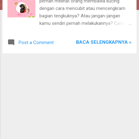
pernah melihat orang membawa kucing
dengan cara mencubit atau mencengkram
bagian tengkuknya? Atau jangan-jangan
kamu sendiri pernah melakukannya? Cara ini
memang sering terlihat di video atau
dilakukan oleh dokter hewan, saat
BACA SELENGKAPNYA »
Post a Comment
menangani si kucing yang galak dan kurang
bersahabat. Tapi, apakah mencubit tengkuk
kucing sebenarnya aman dan diperbolehkan?
Atau hal ini justru malah beresiko menyakiti
si kucing? Hmm, penasaran kan? So, tanpa
berlama-lama, let’s talk about cats di Radio
Kucing’s Paw Stories! Buat kamu yang
penasaran dengan video selengkapnya, bisa
langsung cek di Youtube Radio Kucing di
Bolehkah Membawa Kucing dengan Mencubit
Tengkuknya? Yuk, lengkapi kebutuhan si
kucing dengan berbelanja di Radio Kucing! S
emoga tulisan ini bermanfaat bagi Cat