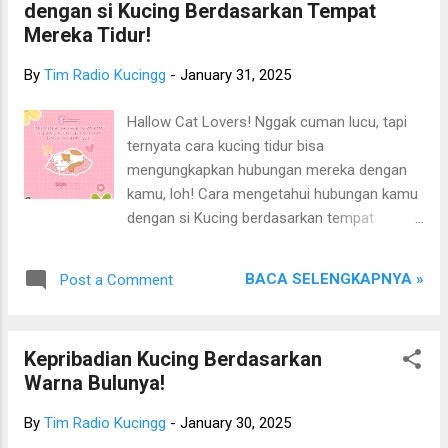
dengan si Kucing Berdasarkan Tempat
si kucing? Hmm, penasaran kan? So, tanpa
Mereka Tidur!
berlama-lama, let’s talk about cats di Radio
Kucing’s Paw Stories! Sebenernya, mencubit
By
Tim Radio Kucingg
-
January 31, 2025
tengkuk kucing adalah perilaku alami yang
sering dilakukan induk kucing saat anak-
Hallow Cat Lovers! Nggak cuman lucu, tapi
anaknya masih bayi. Biasanya, hal ini
ternyata cara kucing tidur bisa
dilakukan untuk memindahkan anak-anaknya
mengungkapkan hubungan mereka dengan
ke tempat yang lebih aman atau nyaman.
kamu, loh! Cara mengetahui hubungan kamu
Menariknya, ketika induk kucing menggigit
dengan si Kucing berdasarkan tempat
atau mencengkeram bagian tengkuk
mereka tidur! Kalau kucing tidur di dekat kaki
anaknya,mereka akan secara alami menjadi
kamu, mereka menganggap kamu seperti
diam dan lemas, seolah memahami bahwa
BACA SELENGKAPNYA »
Post a Comment
anak kucing yang perlu dilindungi. Kalau
mereka harus "mengikuti" gerakan induknya
kucing tidur dekat kepala, apalagi dengan
tanpa perlawanan, dan fenom...
pantatnya mengarah ke wajahmu. Selamat!
Kepribadian Kucing Berdasarkan
Kamu dianggap sebagai induk mereka! Kalau
Warna Bulunya!
kucing tidur di antara kedua kaki kamu,
artinya mereka menganggap kamu sebagai
By
Tim Radio Kucingg
-
January 30, 2025
penghangat tubuh yang paling mereka