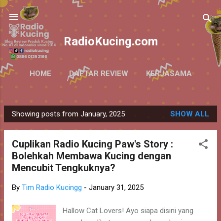
Skip to main content
RadioKucing.com
HOME
DAFTAR REVIEW
KERJASAMA
MORE…
ABOUT
Showing posts from January, 2025
SHOW ALL
P
o
Cuplikan Radio Kucing Paw's Story :
s
Bolehkah Membawa Kucing dengan
t
Mencubit Tengkuknya?
s
By
Tim Radio Kucingg
-
January 31, 2025
Hallow Cat Lovers! Ayo siapa disini yang