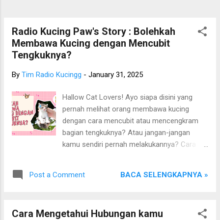
People semuanyah!! Oiya, sumber tulisan ini
berasal dari berbagai sumber dan
pengalaman pribadi Tim Radio Kucing.
Radio Kucing Paw's Story : Bolehkah
Sincerly, Tim Radio Kucing. NB : Bagi yang
Membawa Kucing dengan Mencubit
akan mengambil/mengutip/copy
Tengkuknya?
paste/copa...
By
Tim Radio Kucingg
-
January 31, 2025
Hallow Cat Lovers! Ayo siapa disini yang
pernah melihat orang membawa kucing
dengan cara mencubit atau mencengkram
bagian tengkuknya? Atau jangan-jangan
kamu sendiri pernah melakukannya? Cara ini
memang sering terlihat di video atau
dilakukan oleh dokter hewan, saat
BACA SELENGKAPNYA »
Post a Comment
menangani si kucing yang galak dan kurang
bersahabat. Tapi, apakah mencubit tengkuk
kucing sebenarnya aman dan diperbolehkan?
Cara Mengetahui Hubungan kamu
Atau hal ini justru malah beresiko menyakiti