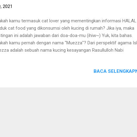
, 2021
kah kamu termasuk cat lover yang mementingkan informasi HALAL
duk cat food yang dikonsumsi oleh kucing di rumah? Jika iya, maka
tingan ini adalah jawaban dari doa-doa-mu (ihiw~) Yuk, kita bahas.
kah kamu pernah dengan nama "Muezza"? Dari perspektif agama Is
zza adalah sebuah nama kucing kesayangan Rasullulloh Nabi
ammad SAW. Nama Muezza sendiri kurang lebih memili arti : berha
u peduli terhadap seseorang. Di Indonesia, Muezza juga sering kali
BACA SELENGKAPN
unakan sebagai nama kucing, yang menandakan kucing tersebut ada
an yang berharga atau hewan kesayangan. Dan kini, Muezza juga s
jadi merk cat food. Dilansir dari Muezza Official Store di salah satu
ket place, bahwa Muezza kini memiliki 2 varian, yaitu cat food for ad
s dan cat food for kitten. So, buat cat lover yang dari awal tahun 20
pat nanya ke Radio Kucing : "Muezza ada yang buat kitten nya ga ka
lah jawaban dari doa-doamu, wahai anak muda. Radio Kucing ...