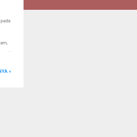
 pada
lam,
rga
YA »
lah
udah
ult
21
k?"