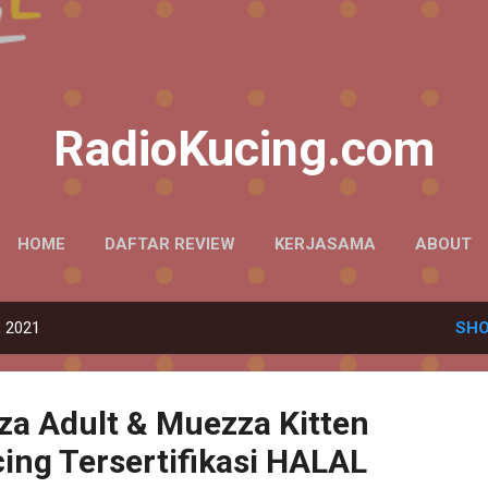
Skip to main content
RadioKucing.com
HOME
DAFTAR REVIEW
KERJASAMA
ABOUT
, 2021
SHO
a Adult & Muezza Kitten
ng Tersertifikasi HALAL