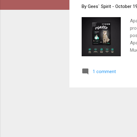
By
Gees` Spirit
-
October 19
Apa
pro
pos
Apa
Mue
Muh
ata
1 comment
dig
hew
men
mar
cat
sem
Ini