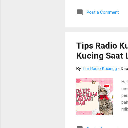
Apa
Post a Comment
Kuc
sel
Per
ber
sem
Tips Radio K
pen
Kucing Saat 
yan
Radi
By
Tim Radio Kucingg
-
Dec
Hal
mem
per
bah
mik
ya?
kel