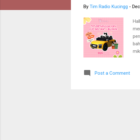
By
Tim Radio Kucingg
-
Dec
Hal
mem
per
bah
mik
Kar
si 
Post a Comment
tet
Rad
sek
lan
Men
ber
sem