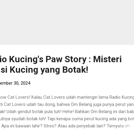
o Kucing's Paw Story : Misteri
 si Kucing yang Botak!
ember 30, 2024
low Cat Lovers! Kalau Cat Lovers udah mantengin lama Radio Kucing
ti Cat Lovers udah tau dong, bahwa Om Belang juga punya perut ya
ak! Udah gendut botak pula tuh! Hehe! Bahkan Om Belang ini dari ba
utnya syudah botak loh! Tapi kenapa cuma perut kucing ada yang bo
 Apa ini bawaan lahir? Stres? Atau ada penyebab lain? Ternyata eh
nyata, ada banyak alasan dibalik misteri perut si kucing yang botak ini