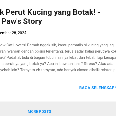
a bisa beri makanan atau cemilan kesukaan mereka agar mereka me
ih nyaman dan aman. Yang terpenting, pastikan suasana di sekitar m
ik Perut Kucing yang Botak! -
ap tenang, ya Cat Lovers! Oh iya, informasi ini Cat Lovers bisa lihat 
 Paw's Story
eo dari Instagram Radio Kucing dibawah ini : Yuk, l...
ember 28, 2024
low Cat Lovers! Pernah nggak sih, kamu perhatiin si kucing yang lagi
uran nyaman dengan posisi terlentang, terus sadar kalau perutnya ko
ak? Padahal, bulu di bagian tubuh lainnya lebat dan tebal. Tapi kenap
a perutnya yang botak ya? Apa ini bawaan lahir? Stress? Atau ada
yebab lain? Ternyata eh ternyata, ada banyak alasan dibalik misteri p
kucing yang botak ini! Apakah itu? So, tanpa berlama-lama lagi, let’s ta
ut cat with Radio Kucing’s Paw Stories! Kalau Cat Lovers udah mant
BACA SELENGKAPN
a Radio Kucing, pasti Cat Lovers udah tau dong, bahwa Om Belang j
ya perut yang botak! Udah gendut botak pula tuh! Hehe! Bahkan Om
ang ini dari baby perutnya syudah botak loh! Perut Botak Om Belang T
 sih yang bikin perut kucing botak? Nah, ternyata ada beberapa
MORE POSTS
ungkinan penyebabnya, nih! Yaitu : Faktor Keturunan atau Gen si Kuc