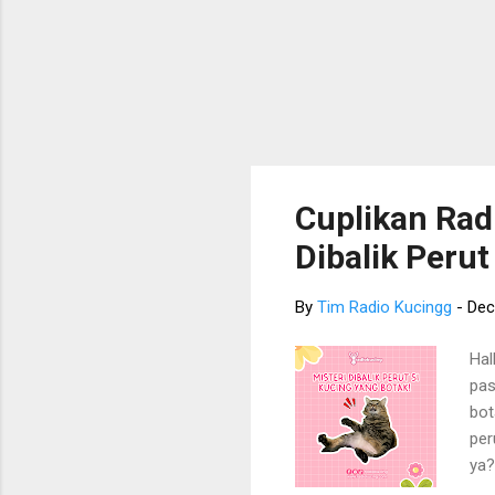
Cuplikan Radi
Dibalik Perut
By
Tim Radio Kucingg
-
Dec
Hal
pas
bot
per
ya?
ter