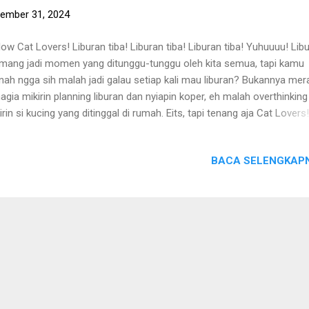
ember 31, 2024
low Cat Lovers! Liburan tiba! Liburan tiba! Liburan tiba! Yuhuuuu! Lib
ang jadi momen yang ditunggu-tunggu oleh kita semua, tapi kamu
nah ngga sih malah jadi galau setiap kali mau liburan? Bukannya mer
agia mikirin planning liburan dan nyiapin koper, eh malah overthinking
irin si kucing yang ditinggal di rumah. Eits, tapi tenang aja Cat Lovers!
ena kali ini Radio Kucing mau berbagi tips dan starter pack buat ningg
kucing sendirian di rumah biar kamu liburan dengan tenang dan si me
BACA SELENGKAPN
ap nyaman di rumah! So, tanpa berlama-lama, ini dia tips-tips praktis 
io Kucing yang bisa mempermudah hidupmu, wahai para bucing-buc
alian! Buat kamu yang penasaran dengan video selengkapnya, bisa
gsung cek di Youtube Radio Kucing di Tips Radio Kucing : Tips
inggalkan Kucing Saat Liburan! Yuk, lengkapi kebutuhan si kucing d
belanja di Radio Kucing! S emoga tulisan ini bermanfaat bagi Cat Pe
uanyah!! Oiya, sumber tulisan ini berasal dari b...