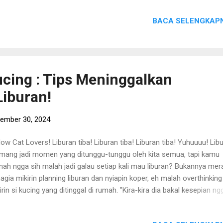
kah itu? So, tanpa berlama-lama lagi, let’s talk about cat with Radio
BACA SELENGKAPN
ing’s Paw Stories! Buat kamu yang penasaran dengan video
engkapnya, bisa langsung cek di Youtube Radio Kucing di M isteri Diba
ut si Kucing yang Botak! Yuk, lengkapi kebutuhan si kucing dengan
belanja di Radio Kucing! S emoga tulisan ini bermanfaat bagi Cat Pe
uanyah!! Oiya, sumber tulisan ini berasal dari berbagai sumber dan
ucing : Tips Meninggalkan
galaman pribadi Tim Radio Kucing. Sincerly, Tim Radio Kucing. NB : B
Liburan!
g akan mengambil/mengutip/copy paste/copas postingan/tulisan da
...
ember 30, 2024
low Cat Lovers! Liburan tiba! Liburan tiba! Liburan tiba! Yuhuuuu! Lib
ang jadi momen yang ditunggu-tunggu oleh kita semua, tapi kamu
nah ngga sih malah jadi galau setiap kali mau liburan? Bukannya mer
agia mikirin planning liburan dan nyiapin koper, eh malah overthinking
irin si kucing yang ditinggal di rumah. "Kira-kira dia bakal kesepian ng
" "Terus makanannya gimana? Apa cukup ya?” "Gimana kalau si kuci
aparan atau meong-meong sendirian?" Eits, tapi tenang aja Cat Love