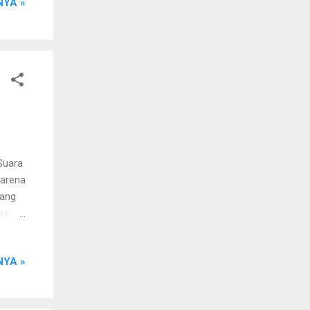
YA »
alin
ong
ala
ing
umah?”
Suara
karena
yang
tuk
au
aru
YA »
.
luar
Kamu