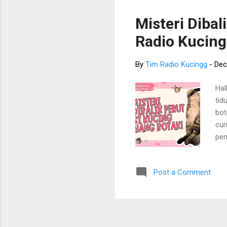
jug
leb
Misteri Dibal
tet
Radio Kucing
vid
By
Tim Radio Kucingg
-
Dec
Hal
tid
bot
cum
pen
si 
abo
Post a Comment
lam
pun
Bel
apa
kem