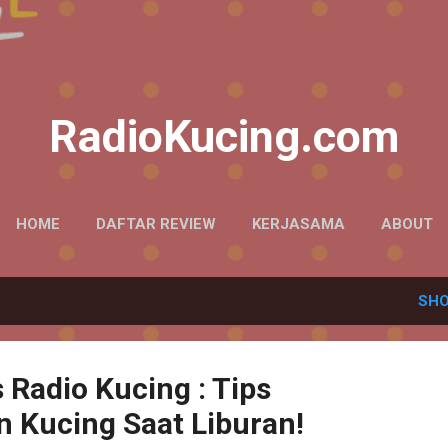
Skip to main content
RadioKucing.com
HOME
DAFTAR REVIEW
KERJASAMA
ABOUT
SHO
 Radio Kucing : Tips
 Kucing Saat Liburan!