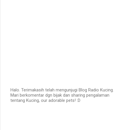
Halo. Terimakasih telah mengunjugi Blog Radio Kucing.
Mari berkomentar dgn bijak dan sharing pengalaman
P
tentang Kucing, our adorable pets! :D
o
s
t
a
C
o