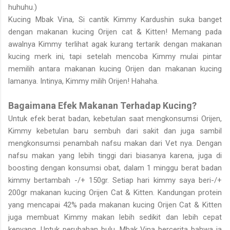
huhuhu.)
Kucing Mbak Vina, Si cantik Kimmy Kardushin suka banget
dengan makanan kucing Orijen cat & Kitten! Memang pada
awalnya Kimmy terlihat agak kurang tertarik dengan makanan
kucing merk ini, tapi setelah mencoba Kimmy mulai pintar
memilih antara makanan kucing Orijen dan makanan kucing
lamanya. Intinya, Kimmy milih Orijen! Hahaha
.
Bagaimana Efek Makanan Terhadap Kucing?
Untuk efek berat badan, kebetulan saat mengkonsumsi Orijen,
Kimmy kebetulan baru sembuh dari sakit dan juga sambil
mengkonsumsi penambah nafsu makan dari Vet nya. Dengan
nafsu makan yang lebih tinggi dari biasanya karena, juga di
boosting dengan konsumsi obat, dalam 1 minggu berat badan
kimmy bertambah -/+ 150gr. Setiap hari kimmy saya beri-/+
200gr makanan kucing Orijen Cat & Kitten. Kandungan protein
yang mencapai 42% pada makanan kucing Orijen Cat & Kitten
juga membuat Kimmy makan lebih sedikit dan lebih cepat
kenyang.
Untuk perubahan bulu, Mbak Vina bercerita bahwa ia