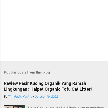
m
m
e
n
t
Popular posts from this blog
Review Pasir Kucing Organik Yang Ramah
Lingkungan : Haipet Organic Tofu Cat Litter!
By
Tim Radio Kucing
-
October 19, 2022
Holla Cat Lovers! Kali ini Mimin akan membahas