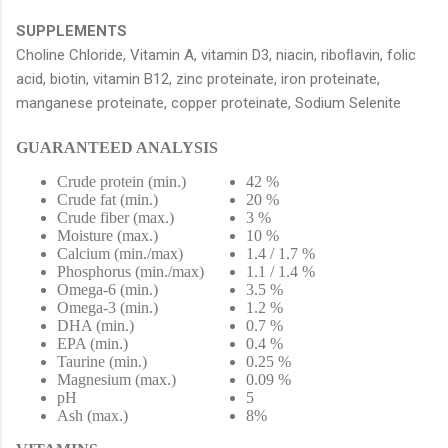
SUPPLEMENTS
Choline Chloride, Vitamin A, vitamin D3, niacin, riboﬂavin, folic
acid, biotin, vitamin B12, zinc proteinate, iron proteinate,
manganese proteinate, copper proteinate, Sodium Selenite
GUARANTEED ANALYSIS
Crude protein (min.)
42 %
Crude fat (min.)
20 %
Crude fiber (max.)
3 %
Moisture (max.)
10 %
Calcium (min./max)
1.4 / 1.7 %
Phosphorus (min./max)
1.1 / 1.4 %
Omega-6 (min.)
3.5 %
Omega-3 (min.)
1.2 %
DHA (min.)
0.7 %
EPA (min.)
0.4 %
Taurine (min.)
0.25 %
Magnesium (max.)
0.09 %
pH
5
Ash (max.)
8%