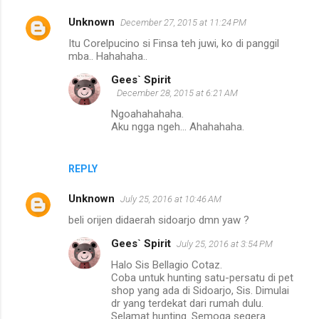
Unknown
December 27, 2015 at 11:24 PM
Itu Corelpucino si Finsa teh juwi, ko di panggil
mba.. Hahahaha..
Gees` Spirit
December 28, 2015 at 6:21 AM
Ngoahahahaha.
Aku ngga ngeh... Ahahahaha.
REPLY
Unknown
July 25, 2016 at 10:46 AM
beli orijen didaerah sidoarjo dmn yaw ?
Gees` Spirit
July 25, 2016 at 3:54 PM
Halo Sis Bellagio Cotaz.
Coba untuk hunting satu-persatu di pet
shop yang ada di Sidoarjo, Sis. Dimulai
dr yang terdekat dari rumah dulu.
Selamat hunting. Semoga segera