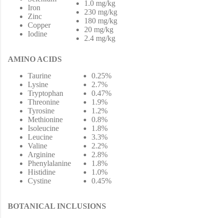
1.0 mg/kg
Iron
230 mg/kg
Zinc
180 mg/kg
Copper
20 mg/kg
Iodine
2.4 mg/kg
AMINO ACIDS
Taurine
0.25%
Lysine
2.7%
Tryptophan
0.47%
Threonine
1.9%
Tyrosine
1.2%
Methionine
0.8%
Isoleucine
1.8%
Leucine
3.3%
Valine
2.2%
Arginine
2.8%
Phenylalanine
1.8%
Histidine
1.0%
Cystine
0.45%
BOTANICAL INCLUSIONS