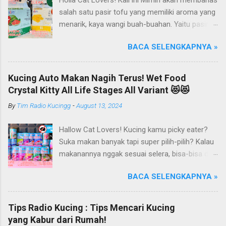
salah satu pasir tofu yang memiliki aroma yang
menarik, kaya wangi buah-buahan. Yaitu pasir
kucing Organik Haipet Organic Tofu Cat Litter!
BACA SELENGKAPNYA »
Haipet merupakan salah satu merk produk
kucing yang diproduksi oleh PT. Arthacat Tirta
Surya, Indonesia. Perusahaan ini bergerak di
Kucing Auto Makan Nagih Terus! Wet Food
bidang produk perlengkapan kucing, seperti Cat
Crystal Kitty All Life Stages All Variant 😻😻
Tree Furniture, Cat Accessories, Cat Food, Cat
By
Tim Radio Kucingg
-
August 13, 2024
Litter, Cat Sandbox/Cat Litter, dan lain-lain.
Beberapa produk yang sudah dikenal terlebih
Hallow Cat Lovers! Kucing kamu picky eater?
dahulu dari PT. Arthacat Tirta Surya ini, ada
Suka makan banyak tapi super pilih-pilih? Kalau
Arthacat Cat Litter, Sandbox/Cat Litter, Cat
makanannya nggak sesuai selera, bisa-bisa dia
Tree, Snack, Pet Bowl, Stratcher, dan masih
gak mau makan dan malah ngejauhin
banyak yang lainnya. Untuk merk Haipet sendiri,
BACA SELENGKAPNYA »
makanannya. Pokoknya si Kucing bakal selektif
ternyata ga cuman jadi merk pasir tofu dari PT
banget deh kalau soal makanan deh! Duh, agak
Arthacat Tirta Surya, tapi merk Haipet juga ada
repot ya.. Nah, kucing kamu pernah kayak gitu
produk sandbox atau litter box-nya juga.
Tips Radio Kucing : Tips Mencari Kucing
gak, Cat Lovers? Eits, tapi jangan khawatir
Namun, khusus pada episode kali ini, kita akan
yang Kabur dari Rumah!