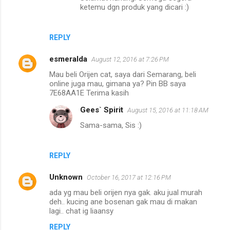
ketemu dgn produk yang dicari :)
REPLY
esmeralda
August 12, 2016 at 7:26 PM
Mau beli Orijen cat, saya dari Semarang, beli
online juga mau, gimana ya? Pin BB saya
7E68AA1E Terima kasih
Gees` Spirit
August 15, 2016 at 11:18 AM
Sama-sama, Sis :)
REPLY
Unknown
October 16, 2017 at 12:16 PM
ada yg mau beli orijen nya gak. aku jual murah
deh.. kucing ane bosenan gak mau di makan
lagi.. chat ig liaansy
REPLY