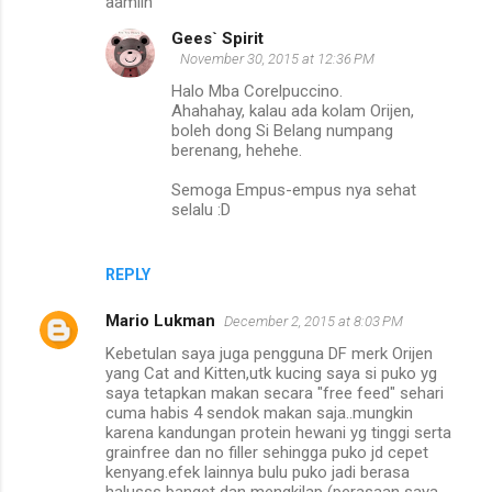
aamiin
t
s
Gees` Spirit
November 30, 2015 at 12:36 PM
Halo Mba Corelpuccino.
Ahahahay, kalau ada kolam Orijen,
boleh dong Si Belang numpang
berenang, hehehe.
Semoga Empus-empus nya sehat
selalu :D
REPLY
Mario Lukman
December 2, 2015 at 8:03 PM
Kebetulan saya juga pengguna DF merk Orijen
yang Cat and Kitten,utk kucing saya si puko yg
saya tetapkan makan secara "free feed" sehari
cuma habis 4 sendok makan saja..mungkin
karena kandungan protein hewani yg tinggi serta
grainfree dan no filler sehingga puko jd cepet
kenyang.efek lainnya bulu puko jadi berasa
halusss banget dan mengkilap (perasaan saya