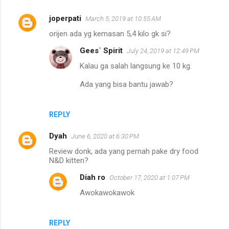
joperpati
March 5, 2019 at 10:55 AM
orijen ada yg kemasan 5,4 kilo gk si?
Gees` Spirit
July 24, 2019 at 12:49 PM
Kalau ga salah langsung ke 10 kg.
Ada yang bisa bantu jawab?
REPLY
Dyah
June 6, 2020 at 6:30 PM
Review donk, ada yang pernah pake dry food
N&D kitten?
Diah ro
October 17, 2020 at 1:07 PM
Awokawokawok
REPLY