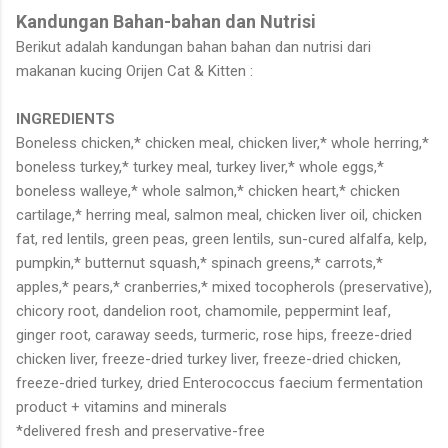
Kandungan Bahan-bahan dan Nutrisi
Berikut adalah kandungan bahan bahan dan nutrisi dari
makanan kucing Orijen Cat & Kitten :
INGREDIENTS
Boneless chicken,* chicken meal, chicken liver,* whole herring,*
boneless turkey,* turkey meal, turkey liver,* whole eggs,*
boneless walleye,* whole salmon,* chicken heart,* chicken
cartilage,* herring meal, salmon meal, chicken liver oil, chicken
fat, red lentils, green peas, green lentils, sun-cured alfalfa, kelp,
pumpkin,* butternut squash,* spinach greens,* carrots,*
apples,* pears,* cranberries,* mixed tocopherols (preservative),
chicory root, dandelion root, chamomile, peppermint leaf,
ginger root, caraway seeds, turmeric, rose hips, freeze-dried
chicken liver, freeze-dried turkey liver, freeze-dried chicken,
freeze-dried turkey, dried Enterococcus faecium fermentation
product + vitamins and minerals
*delivered fresh and preservative-free