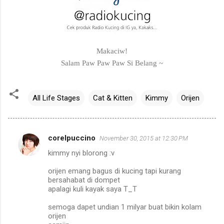
Makaciw!
Salam Paw Paw Paw Si Belang ~
All Life Stages
Cat & Kitten
Kimmy
Orijen
corelpuccino
November 30, 2015 at 12:30 PM
C
kimmy nyi blorong :v
o
m
orijen emang bagus di kucing tapi kurang
bersahabat di dompet
m
apalagi kuli kayak saya T_T
e
semoga dapet undian 1 milyar buat bikin kolam
n
orijen