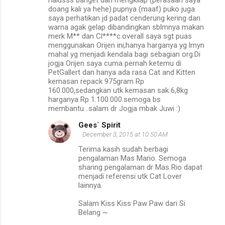
doang kali ya hehe).pupnya (maaf) puko juga
saya perhatikan jd padat cenderung kering dan
warna agak gelap dibandingkan sblmnya makan
merk M** dan Cl****c.overall saya sgt puas
menggunakan Orijen ini,hanya harganya yg lmyn
mahal yg menjadi kendala bagi sebagian org.Di
jogja Orijen saya cuma pernah ketemu di
PetGallert dan hanya ada rasa Cat and Kitten
kemasan repack 975gram Rp
160.000,sedangkan utk kemasan sak 6,8kg
harganya Rp 1.100.000.semoga bs
membantu...salam dr Jogja mbak Juwi :)
Gees` Spirit
December 3, 2015 at 10:50 AM
Terima kasih sudah berbagi
pengalaman Mas Mario. Semoga
sharing pengalaman dr Mas Rio dapat
menjadi referensi utk Cat Lover
lainnya.
Salam Kiss Kiss Paw Paw dari Si
Belang ~