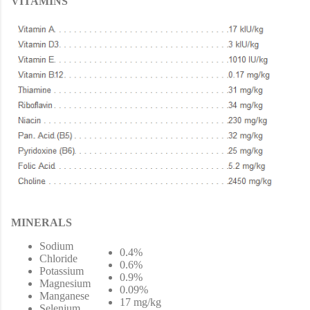
VITAMINS
MINERALS
Sodium
0.4%
Chloride
0.6%
Potassium
0.9%
Magnesium
0.09%
Manganese
17 mg/kg
Selenium