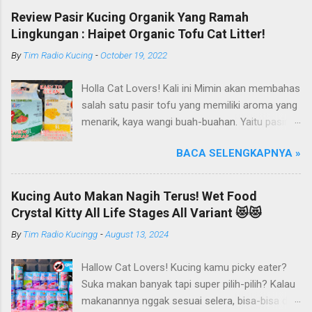
Review Pasir Kucing Organik Yang Ramah
Lingkungan : Haipet Organic Tofu Cat Litter!
By
Tim Radio Kucing
-
October 19, 2022
Holla Cat Lovers! Kali ini Mimin akan membahas
salah satu pasir tofu yang memiliki aroma yang
menarik, kaya wangi buah-buahan. Yaitu pasir
kucing Organik Haipet Organic Tofu Cat Litter!
BACA SELENGKAPNYA »
Haipet merupakan salah satu merk produk
kucing yang diproduksi oleh PT. Arthacat Tirta
Surya, Indonesia. Perusahaan ini bergerak di
Kucing Auto Makan Nagih Terus! Wet Food
bidang produk perlengkapan kucing, seperti Cat
Crystal Kitty All Life Stages All Variant 😻😻
Tree Furniture, Cat Accessories, Cat Food, Cat
By
Tim Radio Kucingg
-
August 13, 2024
Litter, Cat Sandbox/Cat Litter, dan lain-lain.
Beberapa produk yang sudah dikenal terlebih
Hallow Cat Lovers! Kucing kamu picky eater?
dahulu dari PT. Arthacat Tirta Surya ini, ada
Suka makan banyak tapi super pilih-pilih? Kalau
Arthacat Cat Litter, Sandbox/Cat Litter, Cat
makanannya nggak sesuai selera, bisa-bisa dia
Tree, Snack, Pet Bowl, Stratcher, dan masih