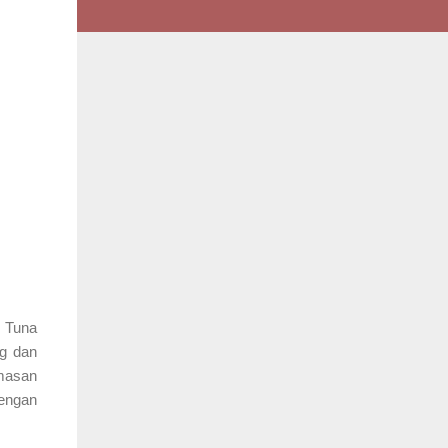
t Tuna
Kg dan
emasan
engan