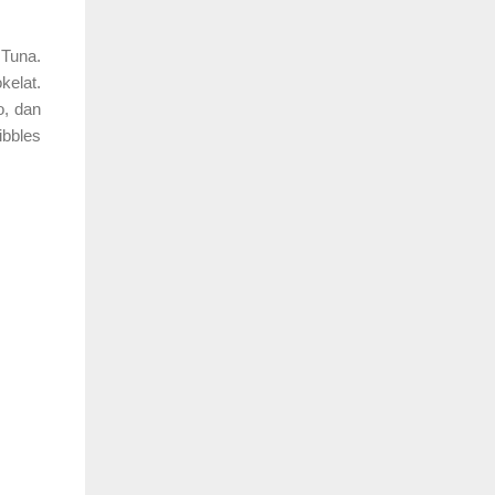
 Tuna.
elat.
o, dan
ibbles