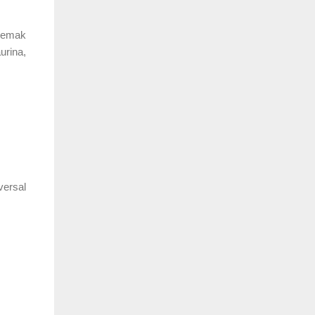
 Lemak
urina,
versal