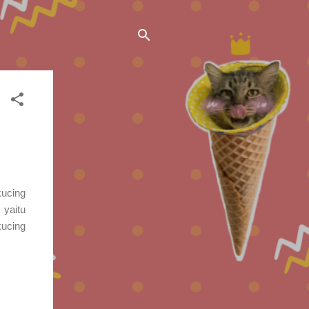
kucing
 yaitu
kucing