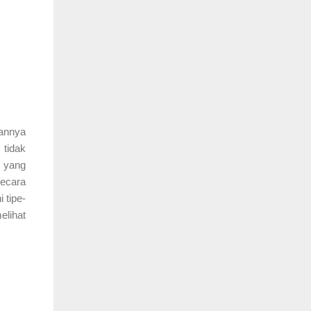
kannya
 tidak
n yang
ecara
 tipe-
elihat