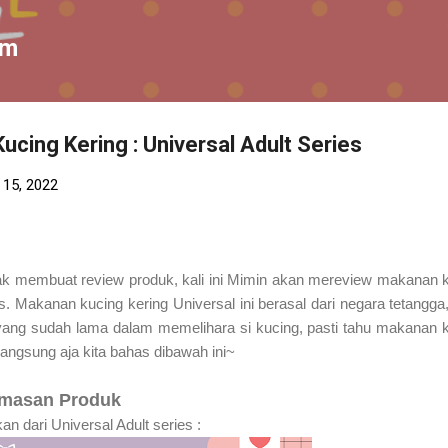
Skip to main content
om
cing Kering : Universal Adult Series
 15, 2022
dak membuat review produk, kali ini Mimin akan mereview makanan 
es. Makanan kucing kering Universal ini berasal dari negara tetangga,
 yang sudah lama dalam memelihara si kucing, pasti tahu makanan 
 langsung aja kita bahas dibawah ini~
masan Produk
an dari Universal Adult series :