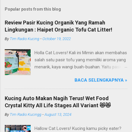
Popular posts from this blog
Review Pasir Kucing Organik Yang Ramah
Lingkungan : Haipet Organic Tofu Cat Litter!
By
Tim Radio Kucing
-
October 19, 2022
Holla Cat Lovers! Kali ini Mimin akan membahas
salah satu pasir tofu yang memiliki aroma yang
menarik, kaya wangi buah-buahan. Yaitu pasir
kucing Organik Haipet Organic Tofu Cat Litter!
BACA SELENGKAPNYA »
Haipet merupakan salah satu merk produk
kucing yang diproduksi oleh PT. Arthacat Tirta
Surya, Indonesia. Perusahaan ini bergerak di
Kucing Auto Makan Nagih Terus! Wet Food
bidang produk perlengkapan kucing, seperti Cat
Crystal Kitty All Life Stages All Variant 😻😻
Tree Furniture, Cat Accessories, Cat Food, Cat
By
Tim Radio Kucingg
-
August 13, 2024
Litter, Cat Sandbox/Cat Litter, dan lain-lain.
Beberapa produk yang sudah dikenal terlebih
Hallow Cat Lovers! Kucing kamu picky eater?
dahulu dari PT. Arthacat Tirta Surya ini, ada