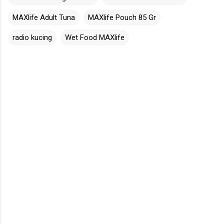
MAXlife Adult Tuna
MAXlife Pouch 85 Gr
radio kucing
Wet Food MAXlife
C
o
m
m
e
n
t
s