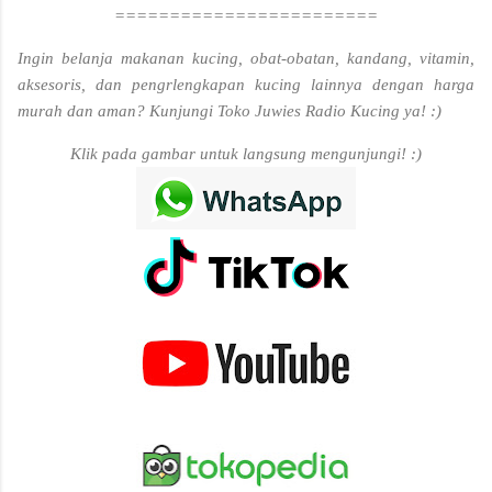
========================
Ingin belanja makanan kucing, obat-obatan, kandang, vitamin,
aksesoris, dan pengrlengkapan kucing lainnya dengan harga
murah dan aman? Kunjungi Toko Juwies Radio Kucing ya! :)
Klik pada gambar untuk langsung mengunjungi! :)