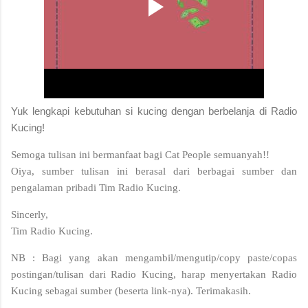
Yuk lengkapi kebutuhan si kucing dengan berbelanja di Radio
Kucing!
Semoga tulisan ini bermanfaat bagi Cat People semuanyah!!
Oiya, sumber tulisan ini berasal dari berbagai sumber dan
pengalaman pribadi Tim Radio Kucing.
Sincerly,
Tim Radio Kucing.
NB : Bagi yang akan mengambil/mengutip/copy paste/copas
postingan/tulisan dari Radio Kucing, harap menyertakan Radio
Kucing sebagai sumber (beserta link-nya). Terimakasih.