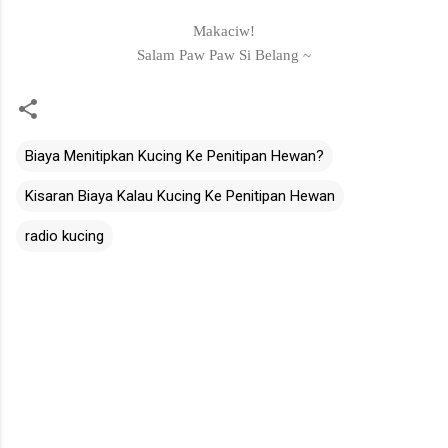
Makaciw!
Salam Paw Paw Si Belang ~
Biaya Menitipkan Kucing Ke Penitipan Hewan?
Kisaran Biaya Kalau Kucing Ke Penitipan Hewan
radio kucing
C
o
m
m
e
n