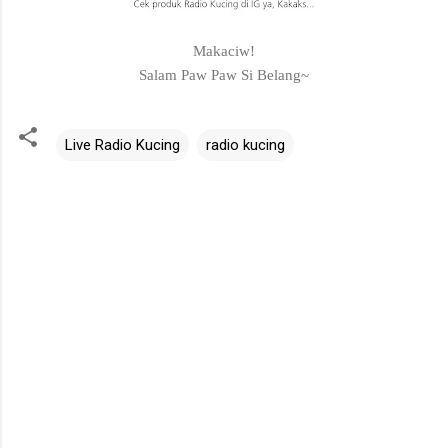
Makaciw!
Salam Paw Paw Si Belang~
Live Radio Kucing
radio kucing
C
o
m
m
e
n
t
s