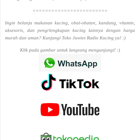
========================
Ingin belanja makanan kucing, obat-obatan, kandang, vitamin,
aksesoris, dan pengrlengkapan kucing lainnya dengan harga
murah dan aman? Kunjungi Toko Juwies Radio Kucing ya! :)
Klik pada gambar untuk langsung mengunjungi! :)