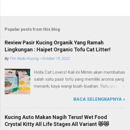
Popular posts from this blog
Review Pasir Kucing Organik Yang Ramah
Lingkungan : Haipet Organic Tofu Cat Litter!
By
Tim Radio Kucing
-
October 19, 2022
Holla Cat Lovers! Kali ini Mimin akan membahas
salah satu pasir tofu yang memiliki aroma yang
menarik, kaya wangi buah-buahan. Yaitu pasir
kucing Organik Haipet Organic Tofu Cat Litter!
BACA SELENGKAPNYA »
Haipet merupakan salah satu merk produk
kucing yang diproduksi oleh PT. Arthacat Tirta
Surya, Indonesia. Perusahaan ini bergerak di
Kucing Auto Makan Nagih Terus! Wet Food
bidang produk perlengkapan kucing, seperti Cat
Crystal Kitty All Life Stages All Variant 😻😻
Tree Furniture, Cat Accessories, Cat Food, Cat