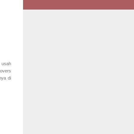
 usah
Lovers
nya di