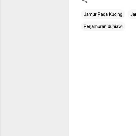
Jamur Pada Kucing
Ja
Perjamuran duniawi
C
o
m
m
e
n
t
s