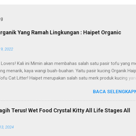
og
Organik Yang Ramah Lingkungan : Haipet Organic
19, 2022
 Lovers! Kali ini Mimin akan membahas salah satu pasir tofu yang me
ng menarik, kaya wangi buah-buahan. Yaitu pasir kucing Organik Hai
Tofu Cat Litter! Haipet merupakan salah satu merk produk kucing ya
i oleh PT. Arthacat Tirta Surya, Indonesia. Perusahaan ini bergerak di
BACA SELENGKAPN
oduk perlengkapan kucing, seperti Cat Tree Furniture, Cat Accessori
 Cat Litter, Cat Sandbox/Cat Litter, dan lain-lain. Beberapa produk y
enal terlebih dahulu dari PT. Arthacat Tirta Surya ini, ada Arthacat Ca
ih Terus! Wet Food Crystal Kitty All Life Stages All
andbox/Cat Litter, Cat Tree, Snack, Pet Bowl, Stratcher, dan masih ba
nya. Untuk merk Haipet sendiri, ternyata ga cuman jadi merk pasir tof
13, 2024
at Tirta Surya, tapi merk Haipet juga ada produk sandbox atau litter