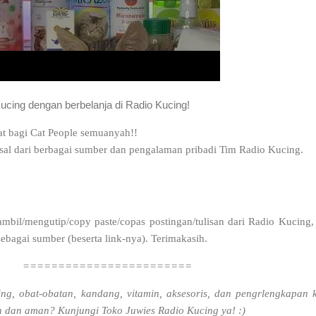
kucing dengan berbelanja di Radio Kucing!
at bagi Cat People semuanyah!!
rasal dari berbagai sumber dan pengalaman pribadi Tim Radio Kucing.
bil/mengutip/copy paste/copas postingan/tulisan dari Radio Kucing,
bagai sumber (beserta link-nya). Terimakasih.
========================
ng, obat-obatan, kandang, vitamin, aksesoris, dan pengrlengkapan 
 dan aman? Kunjungi Toko Juwies Radio Kucing ya! :)