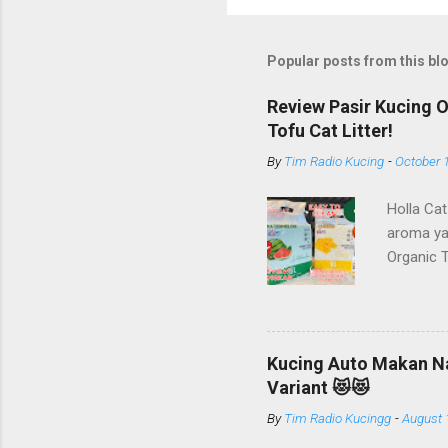
Popular posts from this bl
Review Pasir Kucing 
Tofu Cat Litter!
By
Tim Radio Kucing
-
October 
Holla Cat
aroma ya
Organic 
diproduks
bidang pr
Cat Food,
sudah dik
Kucing Auto Makan Nag
Litter, S
Variant 😻😻
yang lain
By
Tim Radio Kucingg
-
August 
PT Arthac