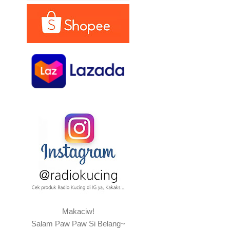
Makaciw!
Salam Paw Paw Si Belang~