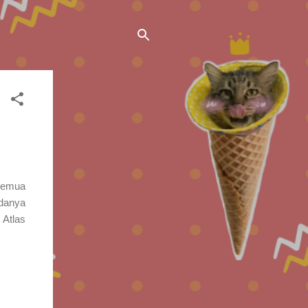
 semua
edanya
 Atlas