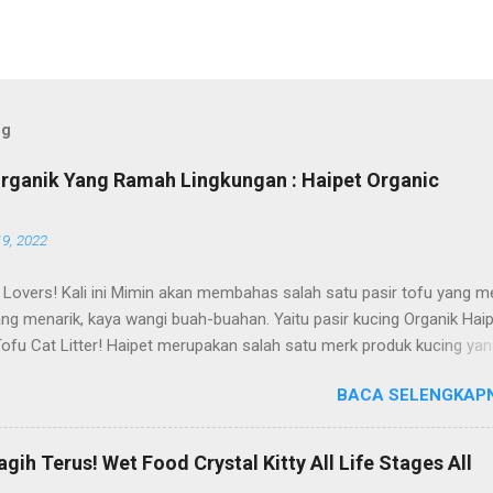
og
Organik Yang Ramah Lingkungan : Haipet Organic
19, 2022
 Lovers! Kali ini Mimin akan membahas salah satu pasir tofu yang me
ng menarik, kaya wangi buah-buahan. Yaitu pasir kucing Organik Hai
Tofu Cat Litter! Haipet merupakan salah satu merk produk kucing ya
i oleh PT. Arthacat Tirta Surya, Indonesia. Perusahaan ini bergerak di
BACA SELENGKAPN
oduk perlengkapan kucing, seperti Cat Tree Furniture, Cat Accessori
 Cat Litter, Cat Sandbox/Cat Litter, dan lain-lain. Beberapa produk y
enal terlebih dahulu dari PT. Arthacat Tirta Surya ini, ada Arthacat Ca
ih Terus! Wet Food Crystal Kitty All Life Stages All
andbox/Cat Litter, Cat Tree, Snack, Pet Bowl, Stratcher, dan masih ba