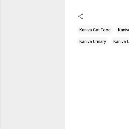
Kaniva Cat Food
Kaniv
Kaniva Urinary
Kaniva U
C
o
m
m
e
n
t
s