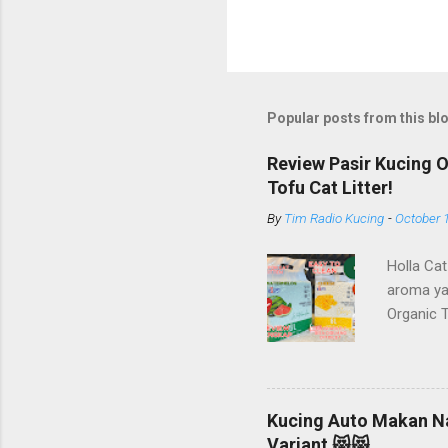
Popular posts from this bl
Review Pasir Kucing 
Tofu Cat Litter!
By
Tim Radio Kucing
-
October 
Holla Cat
aroma ya
Organic 
diproduks
bidang pr
Cat Food,
sudah dik
Kucing Auto Makan Nag
Litter, S
Variant 😻😻