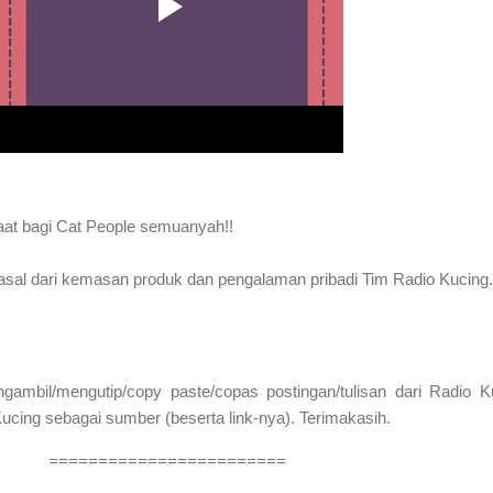
aat bagi Cat People semuanyah!!
erasal dari kemasan produk dan pengalaman pribadi Tim Radio Kucing.
mbil/mengutip/copy paste/copas postingan/tulisan dari Radio K
cing sebagai sumber (beserta link-nya). Terimakasih.
========================