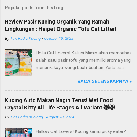
Popular posts from this blog
Review Pasir Kucing Organik Yang Ramah
Lingkungan : Haipet Organic Tofu Cat Litter!
By
Tim Radio Kucing
-
October 19, 2022
Holla Cat Lovers! Kali ini Mimin akan membahas
salah satu pasir tofu yang memiliki aroma yang
menarik, kaya wangi buah-buahan. Yaitu pasir
kucing Organik Haipet Organic Tofu Cat Litter!
BACA SELENGKAPNYA »
Haipet merupakan salah satu merk produk
kucing yang diproduksi oleh PT. Arthacat Tirta
Surya, Indonesia. Perusahaan ini bergerak di
Kucing Auto Makan Nagih Terus! Wet Food
bidang produk perlengkapan kucing, seperti Cat
Crystal Kitty All Life Stages All Variant 😻😻
Tree Furniture, Cat Accessories, Cat Food, Cat
By
Tim Radio Kucingg
-
August 13, 2024
Litter, Cat Sandbox/Cat Litter, dan lain-lain.
Beberapa produk yang sudah dikenal terlebih
Hallow Cat Lovers! Kucing kamu picky eater?
dahulu dari PT. Arthacat Tirta Surya ini, ada