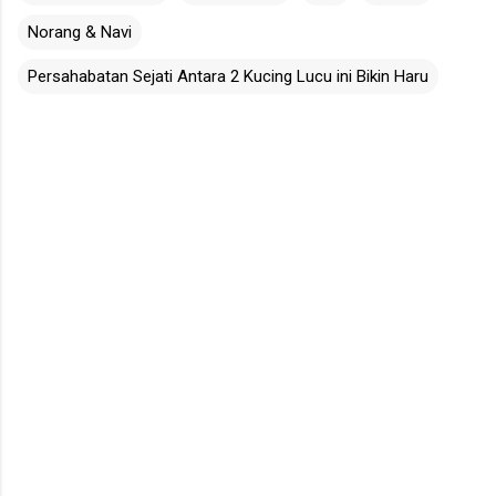
Norang & Navi
Persahabatan Sejati Antara 2 Kucing Lucu ini Bikin Haru
C
o
m
m
e
n
t
s