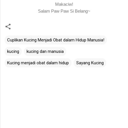
Makaciw!
Salam Paw Paw Si Belang~
Cuplikan Kucing Menjadi Obat dalam Hidup Manusia!
kucing
kucing dan manusia
Kucing menjadi obat dalam hidup
Sayang Kucing
C
o
m
m
e
n
t