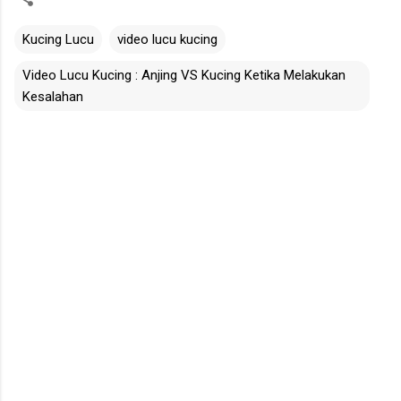
Kucing Lucu
video lucu kucing
Video Lucu Kucing : Anjing VS Kucing Ketika Melakukan
Kesalahan
C
o
m
m
e
n
t
s