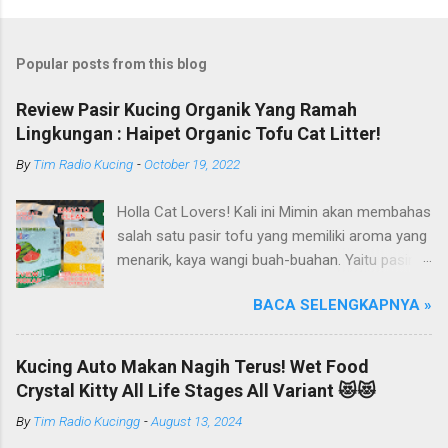
Popular posts from this blog
Review Pasir Kucing Organik Yang Ramah
Lingkungan : Haipet Organic Tofu Cat Litter!
By
Tim Radio Kucing
-
October 19, 2022
Holla Cat Lovers! Kali ini Mimin akan membahas
salah satu pasir tofu yang memiliki aroma yang
menarik, kaya wangi buah-buahan. Yaitu pasir
kucing Organik Haipet Organic Tofu Cat Litter!
BACA SELENGKAPNYA »
Haipet merupakan salah satu merk produk
kucing yang diproduksi oleh PT. Arthacat Tirta
Surya, Indonesia. Perusahaan ini bergerak di
Kucing Auto Makan Nagih Terus! Wet Food
bidang produk perlengkapan kucing, seperti Cat
Crystal Kitty All Life Stages All Variant 😻😻
Tree Furniture, Cat Accessories, Cat Food, Cat
By
Tim Radio Kucingg
-
August 13, 2024
Litter, Cat Sandbox/Cat Litter, dan lain-lain.