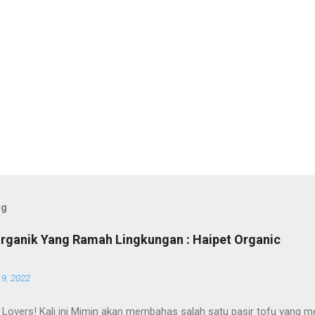
og
Organik Yang Ramah Lingkungan : Haipet Organic
19, 2022
 Lovers! Kali ini Mimin akan membahas salah satu pasir tofu yang me