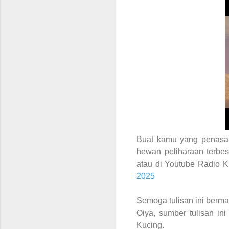
Buat kamu yang penasar
hewan peliharaan terbe
atau di Youtube Radio K
2025
S
emoga tulisan ini berm
Oiya, sumber tulisan in
Kucing.