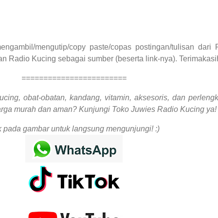
ngambil/mengutip/copy paste/copas postingan/tulisan dari 
n Radio Kucing sebagai sumber (beserta link-nya). Terimakasi
========================
ucing, obat-obatan, kandang, vitamin, aksesoris, dan perleng
arga murah dan aman? Kunjungi Toko Juwies Radio Kucing ya! 
k pada gambar untuk langsung mengunjungi! :)