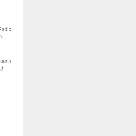
Radio
h.
kapan
:)