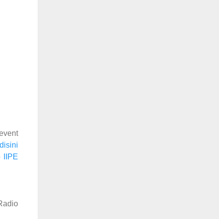
event
disini
 IIPE
Radio