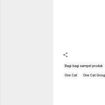
Bagi-bagi sampel produk
One Cat
One Cat Grou
C
o
m