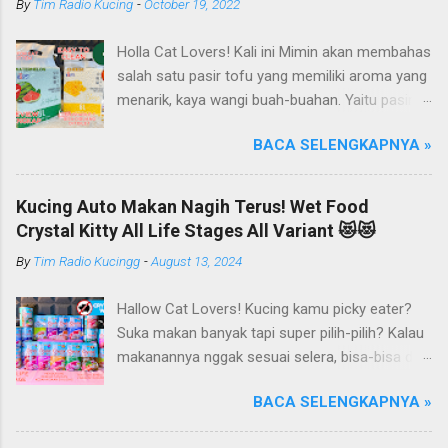
By
Tim Radio Kucing
-
October 19, 2022
Holla Cat Lovers! Kali ini Mimin akan membahas
salah satu pasir tofu yang memiliki aroma yang
menarik, kaya wangi buah-buahan. Yaitu pasir
kucing Organik Haipet Organic Tofu Cat Litter!
BACA SELENGKAPNYA »
Haipet merupakan salah satu merk produk
kucing yang diproduksi oleh PT. Arthacat Tirta
Surya, Indonesia. Perusahaan ini bergerak di
Kucing Auto Makan Nagih Terus! Wet Food
bidang produk perlengkapan kucing, seperti Cat
Crystal Kitty All Life Stages All Variant 😻😻
Tree Furniture, Cat Accessories, Cat Food, Cat
By
Tim Radio Kucingg
-
August 13, 2024
Litter, Cat Sandbox/Cat Litter, dan lain-lain.
Beberapa produk yang sudah dikenal terlebih
Hallow Cat Lovers! Kucing kamu picky eater?
dahulu dari PT. Arthacat Tirta Surya ini, ada
Suka makan banyak tapi super pilih-pilih? Kalau
Arthacat Cat Litter, Sandbox/Cat Litter, Cat
makanannya nggak sesuai selera, bisa-bisa dia
Tree, Snack, Pet Bowl, Stratcher, dan masih
gak mau makan dan malah ngejauhin
banyak yang lainnya. Untuk merk Haipet sendiri,
BACA SELENGKAPNYA »
makanannya. Pokoknya si Kucing bakal selektif
ternyata ga cuman jadi merk pasir tofu dari PT
banget deh kalau soal makanan deh! Duh, agak
Arthacat Tirta Surya, tapi merk Haipet juga ada