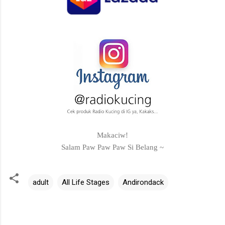
Makaciw!
Salam Paw Paw Paw Si Belang ~
adult
All Life Stages
Andirondack
C
o