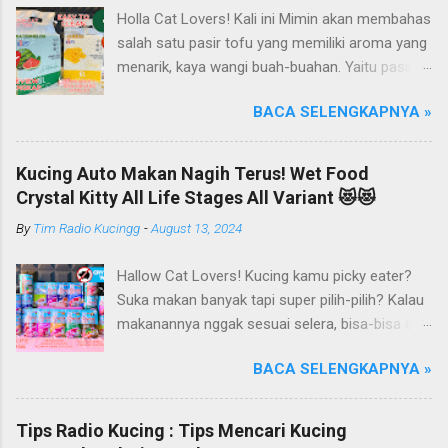
Holla Cat Lovers! Kali ini Mimin akan membahas
salah satu pasir tofu yang memiliki aroma yang
menarik, kaya wangi buah-buahan. Yaitu pasir
kucing Organik Haipet Organic Tofu Cat Litter!
BACA SELENGKAPNYA »
Haipet merupakan salah satu merk produk
kucing yang diproduksi oleh PT. Arthacat Tirta
Surya, Indonesia. Perusahaan ini bergerak di
Kucing Auto Makan Nagih Terus! Wet Food
bidang produk perlengkapan kucing, seperti Cat
Crystal Kitty All Life Stages All Variant 😻😻
Tree Furniture, Cat Accessories, Cat Food, Cat
By
Tim Radio Kucingg
-
August 13, 2024
Litter, Cat Sandbox/Cat Litter, dan lain-lain.
Beberapa produk yang sudah dikenal terlebih
Hallow Cat Lovers! Kucing kamu picky eater?
dahulu dari PT. Arthacat Tirta Surya ini, ada
Suka makan banyak tapi super pilih-pilih? Kalau
Arthacat Cat Litter, Sandbox/Cat Litter, Cat
makanannya nggak sesuai selera, bisa-bisa dia
Tree, Snack, Pet Bowl, Stratcher, dan masih
gak mau makan dan malah ngejauhin
banyak yang lainnya. Untuk merk Haipet sendiri,
BACA SELENGKAPNYA »
makanannya. Pokoknya si Kucing bakal selektif
ternyata ga cuman jadi merk pasir tofu dari PT
banget deh kalau soal makanan deh! Duh, agak
Arthacat Tirta Surya, tapi merk Haipet juga ada
repot ya.. Nah, kucing kamu pernah kayak gitu
produk sandbox atau litter box-nya juga.
Tips Radio Kucing : Tips Mencari Kucing
gak, Cat Lovers? Eits, tapi jangan khawatir