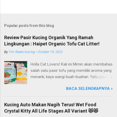
Popular posts from this blog
Review Pasir Kucing Organik Yang Ramah
Lingkungan : Haipet Organic Tofu Cat Litter!
By
Tim Radio Kucing
-
October 19, 2022
Holla Cat Lovers! Kali ini Mimin akan membahas
salah satu pasir tofu yang memiliki aroma yang
menarik, kaya wangi buah-buahan. Yaitu pasir
kucing Organik Haipet Organic Tofu Cat Litter!
BACA SELENGKAPNYA »
Haipet merupakan salah satu merk produk
kucing yang diproduksi oleh PT. Arthacat Tirta
Surya, Indonesia. Perusahaan ini bergerak di
Kucing Auto Makan Nagih Terus! Wet Food
bidang produk perlengkapan kucing, seperti Cat
Crystal Kitty All Life Stages All Variant 😻😻
Tree Furniture, Cat Accessories, Cat Food, Cat