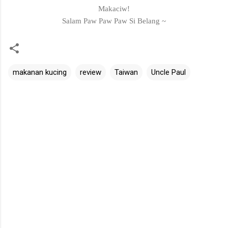
Makaciw!
Salam Paw Paw Paw Si Belang ~
makanan kucing
review
Taiwan
Uncle Paul
C
o
m
m
e
n
t
s