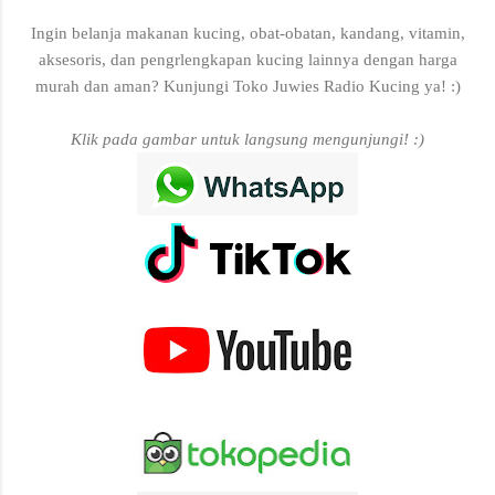
Ingin belanja makanan kucing, obat-obatan, kandang, vitamin,
aksesoris, dan pengrlengkapan kucing lainnya dengan harga
murah dan aman? Kunjungi Toko Juwies Radio Kucing ya! :)
Klik pada gambar untuk langsung mengunjungi! :)