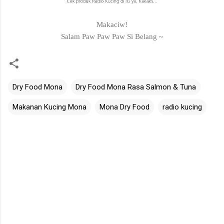
Makaciw!
Salam Paw Paw Paw Si Belang ~
Dry Food Mona
Dry Food Mona Rasa Salmon & Tuna
Makanan Kucing Mona
Mona Dry Food
radio kucing
C
o
m
m
e
n
t