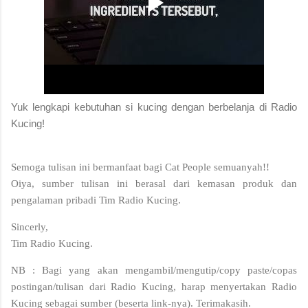
Yuk lengkapi kebutuhan si kucing dengan berbelanja di Radio
Kucing!
Semoga tulisan ini bermanfaat bagi Cat People semuanyah!!
Oiya, sumber tulisan ini berasal dari kemasan produk dan
pengalaman pribadi Tim Radio Kucing.
Sincerly,
Tim Radio Kucing.
NB : Bagi yang akan mengambil/mengutip/copy paste/copas
postingan/tulisan dari Radio Kucing, harap menyertakan Radio
Kucing sebagai sumber (beserta link-nya). Terimakasih.