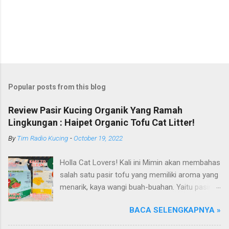
Popular posts from this blog
Review Pasir Kucing Organik Yang Ramah
Lingkungan : Haipet Organic Tofu Cat Litter!
By
Tim Radio Kucing
-
October 19, 2022
Holla Cat Lovers! Kali ini Mimin akan membahas
salah satu pasir tofu yang memiliki aroma yang
menarik, kaya wangi buah-buahan. Yaitu pasir
kucing Organik Haipet Organic Tofu Cat Litter!
BACA SELENGKAPNYA »
Haipet merupakan salah satu merk produk
kucing yang diproduksi oleh PT. Arthacat Tirta