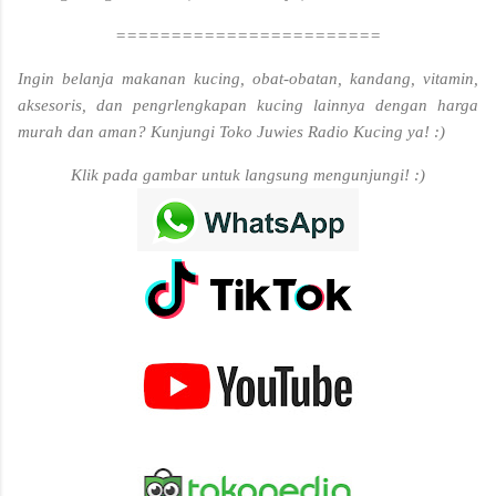
========================
Ingin belanja makanan kucing, obat-obatan, kandang, vitamin,
aksesoris, dan pengrlengkapan kucing lainnya dengan harga
murah dan aman? Kunjungi Toko Juwies Radio Kucing ya! :)
Klik pada gambar untuk langsung mengunjungi! :)