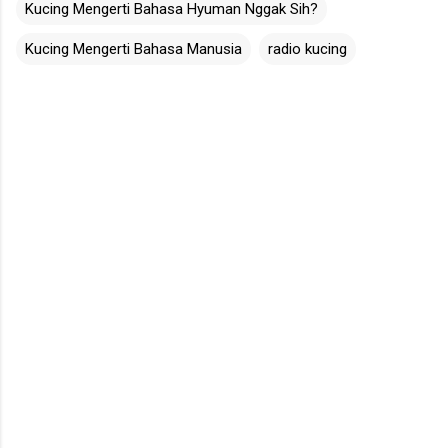
Kucing Mengerti Bahasa Hyuman Nggak Sih?
Kucing Mengerti Bahasa Manusia
radio kucing
C
o
m
m
e
n
t
s