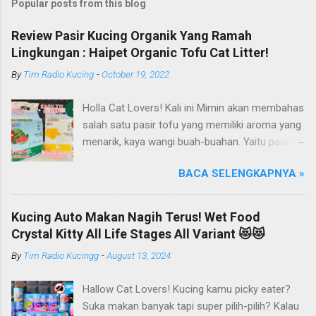
Popular posts from this blog
Review Pasir Kucing Organik Yang Ramah
Lingkungan : Haipet Organic Tofu Cat Litter!
By
Tim Radio Kucing
-
October 19, 2022
Holla Cat Lovers! Kali ini Mimin akan membahas
salah satu pasir tofu yang memiliki aroma yang
menarik, kaya wangi buah-buahan. Yaitu pasir
kucing Organik Haipet Organic Tofu Cat Litter!
BACA SELENGKAPNYA »
Haipet merupakan salah satu merk produk
kucing yang diproduksi oleh PT. Arthacat Tirta
Surya, Indonesia. Perusahaan ini bergerak di
Kucing Auto Makan Nagih Terus! Wet Food
bidang produk perlengkapan kucing, seperti Cat
Crystal Kitty All Life Stages All Variant 😻😻
Tree Furniture, Cat Accessories, Cat Food, Cat
By
Tim Radio Kucingg
-
August 13, 2024
Litter, Cat Sandbox/Cat Litter, dan lain-lain.
Beberapa produk yang sudah dikenal terlebih
Hallow Cat Lovers! Kucing kamu picky eater?
dahulu dari PT. Arthacat Tirta Surya ini, ada
Suka makan banyak tapi super pilih-pilih? Kalau
Arthacat Cat Litter, Sandbox/Cat Litter, Cat