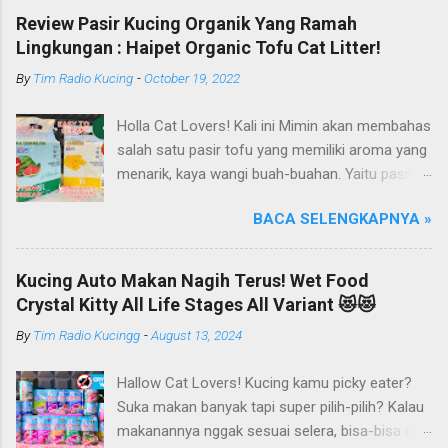
Review Pasir Kucing Organik Yang Ramah
Lingkungan : Haipet Organic Tofu Cat Litter!
By
Tim Radio Kucing
-
October 19, 2022
Holla Cat Lovers! Kali ini Mimin akan membahas
salah satu pasir tofu yang memiliki aroma yang
menarik, kaya wangi buah-buahan. Yaitu pasir
kucing Organik Haipet Organic Tofu Cat Litter!
BACA SELENGKAPNYA »
Haipet merupakan salah satu merk produk
kucing yang diproduksi oleh PT. Arthacat Tirta
Surya, Indonesia. Perusahaan ini bergerak di
Kucing Auto Makan Nagih Terus! Wet Food
bidang produk perlengkapan kucing, seperti Cat
Crystal Kitty All Life Stages All Variant 😻😻
Tree Furniture, Cat Accessories, Cat Food, Cat
By
Tim Radio Kucingg
-
August 13, 2024
Litter, Cat Sandbox/Cat Litter, dan lain-lain.
Beberapa produk yang sudah dikenal terlebih
Hallow Cat Lovers! Kucing kamu picky eater?
dahulu dari PT. Arthacat Tirta Surya ini, ada
Suka makan banyak tapi super pilih-pilih? Kalau
Arthacat Cat Litter, Sandbox/Cat Litter, Cat
makanannya nggak sesuai selera, bisa-bisa dia
Tree, Snack, Pet Bowl, Stratcher, dan masih