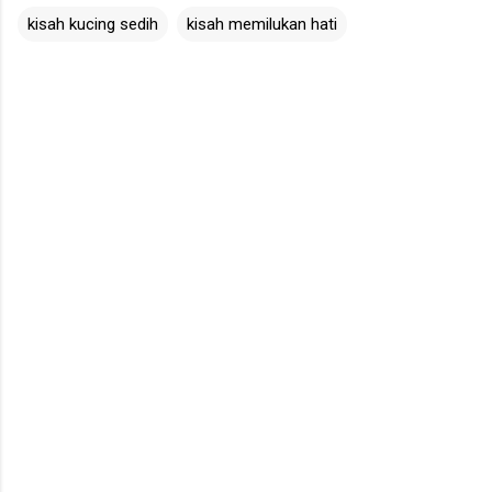
kisah kucing sedih
kisah memilukan hati
C
o
m
m
e
n
t
s