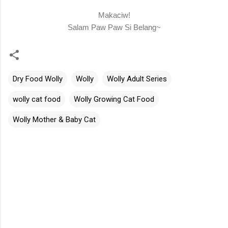
Makaciw!
Salam Paw Paw Si Belang~
Dry Food Wolly
Wolly
Wolly Adult Series
wolly cat food
Wolly Growing Cat Food
Wolly Mother & Baby Cat
C
o
m
m
e
n