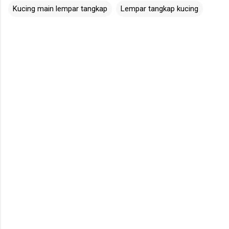
Kucing main lempar tangkap
Lempar tangkap kucing
C
o
m
m
e
n
t
s