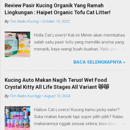
Review Pasir Kucing Organik Yang Ramah
Lingkungan : Haipet Organic Tofu Cat Litter!
By
Tim Radio Kucing
-
October 19, 2022
Holla Cat Lovers! Kali ini Mimin akan membahas
salah satu pasir tofu yang memiliki aroma yang
menarik, kaya wangi buah-buahan. Yaitu pasir
kucing Organik Haipet Organic Tofu Cat Litter!
BACA SELENGKAPNYA »
Haipet merupakan salah satu merk produk
kucing yang diproduksi oleh PT. Arthacat Tirta
Surya, Indonesia. Perusahaan ini bergerak di
Kucing Auto Makan Nagih Terus! Wet Food
bidang produk perlengkapan kucing, seperti Cat
Crystal Kitty All Life Stages All Variant 😻😻
Tree Furniture, Cat Accessories, Cat Food, Cat
By
Tim Radio Kucingg
-
August 13, 2024
Litter, Cat Sandbox/Cat Litter, dan lain-lain.
Beberapa produk yang sudah dikenal terlebih
Hallow Cat Lovers! Kucing kamu picky eater?
dahulu dari PT. Arthacat Tirta Surya ini, ada
Suka makan banyak tapi super pilih-pilih? Kalau
Arthacat Cat Litter, Sandbox/Cat Litter, Cat
makanannya nggak sesuai selera, bisa-bisa dia
Tree, Snack, Pet Bowl, Stratcher, dan masih