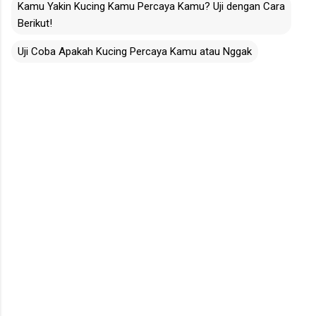
Kamu Yakin Kucing Kamu Percaya Kamu? Uji dengan Cara
Berikut!
Uji Coba Apakah Kucing Percaya Kamu atau Nggak
C
o
m
m
e
n
t
s