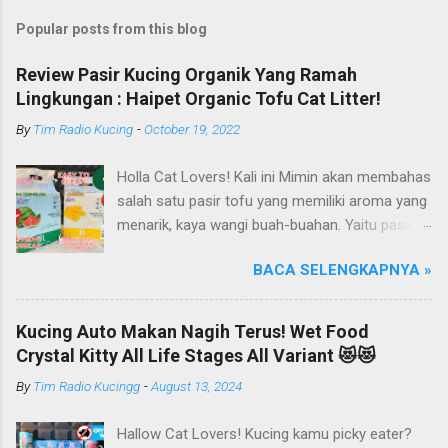
Popular posts from this blog
Review Pasir Kucing Organik Yang Ramah
Lingkungan : Haipet Organic Tofu Cat Litter!
By
Tim Radio Kucing
-
October 19, 2022
Holla Cat Lovers! Kali ini Mimin akan membahas
salah satu pasir tofu yang memiliki aroma yang
menarik, kaya wangi buah-buahan. Yaitu pasir
kucing Organik Haipet Organic Tofu Cat Litter!
BACA SELENGKAPNYA »
Haipet merupakan salah satu merk produk
kucing yang diproduksi oleh PT. Arthacat Tirta
Surya, Indonesia. Perusahaan ini bergerak di
Kucing Auto Makan Nagih Terus! Wet Food
bidang produk perlengkapan kucing, seperti Cat
Crystal Kitty All Life Stages All Variant 😻😻
Tree Furniture, Cat Accessories, Cat Food, Cat
By
Tim Radio Kucingg
-
August 13, 2024
Litter, Cat Sandbox/Cat Litter, dan lain-lain.
Beberapa produk yang sudah dikenal terlebih
Hallow Cat Lovers! Kucing kamu picky eater?
dahulu dari PT. Arthacat Tirta Surya ini, ada