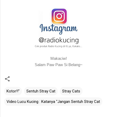
Makaciw!
Salam Paw Paw Si Belang~
Kotor!!"
Sentuh Stray Cat
Stray Cats
Video Lucu Kucing : Katanya "Jangan Sentuh Stray Cat
C