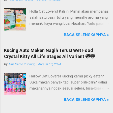
Holla Cat Lovers! Kali ini Mimin akan membahas
salah satu pasir tofu yang memiliki aroma yang
menarik, kaya wangi buah-buahan. Yaitu pasir
kucing Organik Haipet Organic Tofu Cat Litter!
BACA SELENGKAPNYA »
Haipet merupakan salah satu merk produk
kucing yang diproduksi oleh PT. Arthacat Tirta
Surya, Indonesia. Perusahaan ini bergerak di
Kucing Auto Makan Nagih Terus! Wet Food
bidang produk perlengkapan kucing, seperti Cat
Crystal Kitty All Life Stages All Variant 😻😻
Tree Furniture, Cat Accessories, Cat Food, Cat
By
Tim Radio Kucingg
-
August 13, 2024
Litter, Cat Sandbox/Cat Litter, dan lain-lain.
Beberapa produk yang sudah dikenal terlebih
Hallow Cat Lovers! Kucing kamu picky eater?
dahulu dari PT. Arthacat Tirta Surya ini, ada
Suka makan banyak tapi super pilih-pilih? Kalau
Arthacat Cat Litter, Sandbox/Cat Litter, Cat
makanannya nggak sesuai selera, bisa-bisa dia
Tree, Snack, Pet Bowl, Stratcher, dan masih
gak mau makan dan malah ngejauhin
banyak yang lainnya. Untuk merk Haipet sendiri,
BACA SELENGKAPNYA »
makanannya. Pokoknya si Kucing bakal selektif
ternyata ga cuman jadi merk pasir tofu dari PT
banget deh kalau soal makanan deh! Duh, agak
Arthacat Tirta Surya, tapi merk Haipet juga ada
repot ya.. Nah, kucing kamu pernah kayak gitu