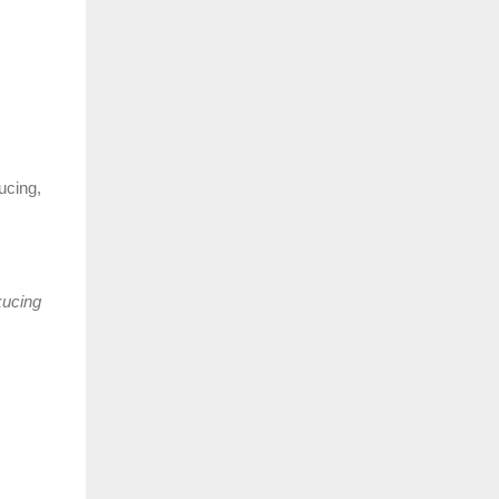
ucing,
kucing