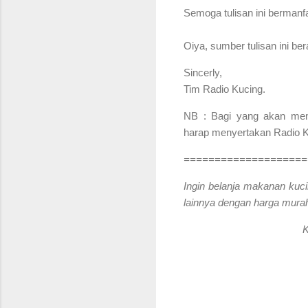
S
emoga tulisan ini bermanf
Oiya, sumber tulisan ini be
Sincerly,
Tim Radio Kucing.
NB : Bagi yang akan menga
harap menyertakan Radio Ku
====================
Ingin belanja makanan kuci
lainnya dengan harga murah
K