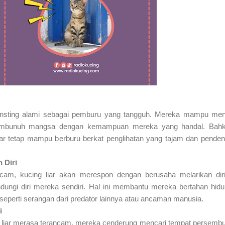
i insting alami sebagai pemburu yang tangguh. Mereka mampu men
bunuh mangsa dengan kemampuan mereka yang handal. Bahk
iar tetap mampu berburu berkat penglihatan yang tajam dan pende
 Diri
cam, kucing liar akan merespon dengan berusaha melarikan dir
ndungi diri mereka sendiri. Hal ini membantu mereka bertahan hid
seperti serangan dari predator lainnya atau ancaman manusia.
i
m liar merasa terancam, mereka cenderung mencari tempat persemb