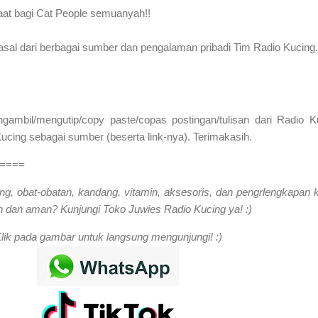
aat bagi Cat People semuanyah!!
rasal dari berbagai sumber dan pengalaman pribadi Tim Radio Kucing.
mbil/mengutip/copy paste/copas postingan/tulisan dari Radio K
cing sebagai sumber (beserta link-nya). Terimakasih.
====
ng, obat-obatan, kandang, vitamin, aksesoris, dan pengrlengkapan 
 dan aman? Kunjungi Toko Juwies Radio Kucing ya! :)
lik pada gambar untuk langsung mengunjungi! :)