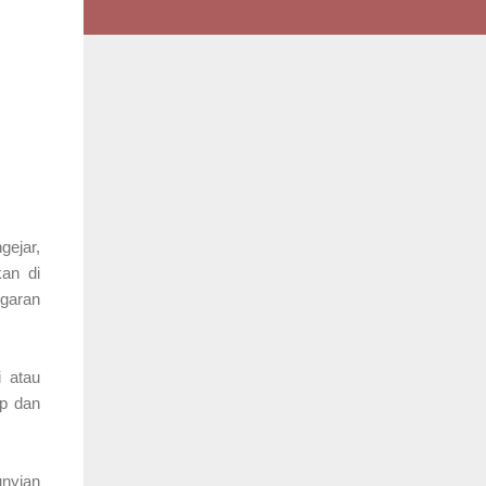
gejar,
an di
ngaran
i atau
up dan
unyian