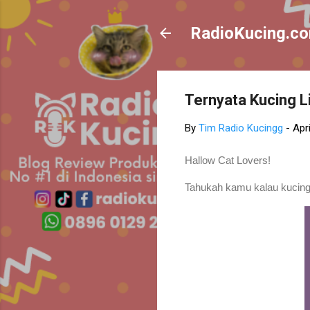
RadioKucing.c
Ternyata Kucing Li
By
Tim Radio Kucingg
-
Apr
Hallow Cat Lovers!
Tahukah kamu kalau kucing lia