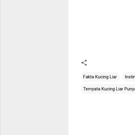
Fakta Kucing Liar
Insti
Ternyata Kucing Liar Punya
C
o
m
m