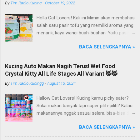
By
Tim Radio Kucing
-
October 19, 2022
Holla Cat Lovers! Kali ini Mimin akan membahas
salah satu pasir tofu yang memiliki aroma yang
menarik, kaya wangi buah-buahan. Yaitu pasir
kucing Organik Haipet Organic Tofu Cat Litter!
BACA SELENGKAPNYA »
Haipet merupakan salah satu merk produk
kucing yang diproduksi oleh PT. Arthacat Tirta
Surya, Indonesia. Perusahaan ini bergerak di
Kucing Auto Makan Nagih Terus! Wet Food
bidang produk perlengkapan kucing, seperti Cat
Crystal Kitty All Life Stages All Variant 😻😻
Tree Furniture, Cat Accessories, Cat Food, Cat
By
Tim Radio Kucingg
-
August 13, 2024
Litter, Cat Sandbox/Cat Litter, dan lain-lain.
Beberapa produk yang sudah dikenal terlebih
Hallow Cat Lovers! Kucing kamu picky eater?
dahulu dari PT. Arthacat Tirta Surya ini, ada
Suka makan banyak tapi super pilih-pilih? Kalau
Arthacat Cat Litter, Sandbox/Cat Litter, Cat
makanannya nggak sesuai selera, bisa-bisa dia
Tree, Snack, Pet Bowl, Stratcher, dan masih
gak mau makan dan malah ngejauhin
banyak yang lainnya. Untuk merk Haipet sendiri,
BACA SELENGKAPNYA »
makanannya. Pokoknya si Kucing bakal selektif
ternyata ga cuman jadi merk pasir tofu dari PT
banget deh kalau soal makanan deh! Duh, agak
Arthacat Tirta Surya, tapi merk Haipet juga ada