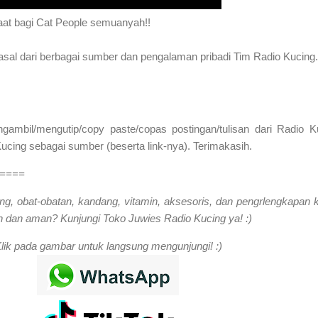
aat bagi Cat People semuanyah!!
rasal dari berbagai sumber dan pengalaman pribadi Tim Radio Kucing.
mbil/mengutip/copy paste/copas postingan/tulisan dari Radio K
cing sebagai sumber (beserta link-nya). Terimakasih.
====
ng, obat-obatan, kandang, vitamin, aksesoris, dan pengrlengkapan 
 dan aman? Kunjungi Toko Juwies Radio Kucing ya! :)
lik pada gambar untuk langsung mengunjungi! :)