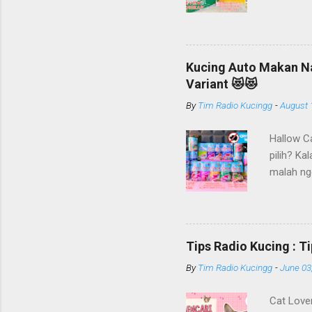
diproduks
bidang pr
Cat Food,
sudah dik
Kucing Auto Makan Nag
Litter, S
Variant 😻😻
yang lain
By
Tim Radio Kucingg
-
August 
PT Arthac
nya juga.
Hallow Ca
produk pa
pilih? K
Penampak
malah ng
soal maka
Cat Lover
masalah 
makanan 
Tips Radio Kucing : T
kesayanga
By
Tim Radio Kucingg
-
June 03
informasi
G2G Pet 
Cat Lover
Indonesia