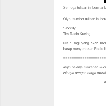
S
emoga tulisan ini bermanf
Oiya, sumber tulisan ini be
Sincerly,
Tim Radio Kucing.
NB : Bagi yang akan menga
harap menyertakan Radio Ku
====================
Ingin belanja makanan kuci
lainnya dengan harga murah
K