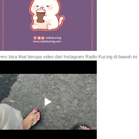
vers bisa lihat berupa video dari Instagram Radio Kucing di bawah ini 