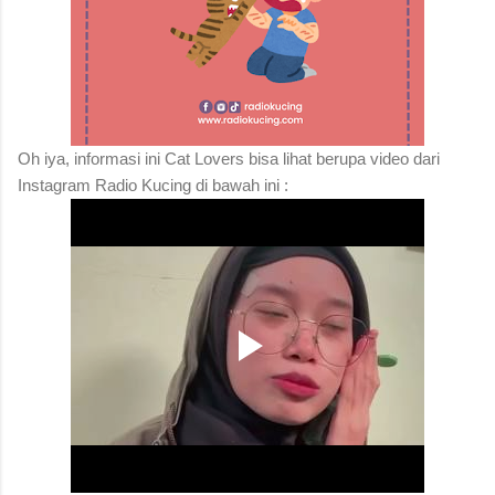
Oh iya, informasi ini Cat Lovers bisa lihat berupa video dari
Instagram Radio Kucing di bawah ini :