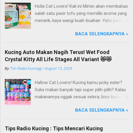
Holla Cat Lovers! Kali ini Mimin akan membahas
salah satu pasir tofu yang memiliki aroma yang
menarik, kaya wangi buah-buahan. Yaitu pasir
kucing Organik Haipet Organic Tofu Cat Litter!
BACA SELENGKAPNYA »
Haipet merupakan salah satu merk produk
kucing yang diproduksi oleh PT. Arthacat Tirta
Surya, Indonesia. Perusahaan ini bergerak di
Kucing Auto Makan Nagih Terus! Wet Food
bidang produk perlengkapan kucing, seperti Cat
Crystal Kitty All Life Stages All Variant 😻😻
Tree Furniture, Cat Accessories, Cat Food, Cat
By
Tim Radio Kucingg
-
August 13, 2024
Litter, Cat Sandbox/Cat Litter, dan lain-lain.
Beberapa produk yang sudah dikenal terlebih
Hallow Cat Lovers! Kucing kamu picky eater?
dahulu dari PT. Arthacat Tirta Surya ini, ada
Suka makan banyak tapi super pilih-pilih? Kalau
Arthacat Cat Litter, Sandbox/Cat Litter, Cat
makanannya nggak sesuai selera, bisa-bisa dia
Tree, Snack, Pet Bowl, Stratcher, dan masih
gak mau makan dan malah ngejauhin
banyak yang lainnya. Untuk merk Haipet sendiri,
BACA SELENGKAPNYA »
makanannya. Pokoknya si Kucing bakal selektif
ternyata ga cuman jadi merk pasir tofu dari PT
banget deh kalau soal makanan deh! Duh, agak
Arthacat Tirta Surya, tapi merk Haipet juga ada
repot ya.. Nah, kucing kamu pernah kayak gitu
produk sandbox atau litter box-nya juga.
Tips Radio Kucing : Tips Mencari Kucing
gak, Cat Lovers? Eits, tapi jangan khawatir