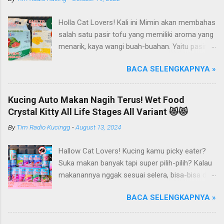
Holla Cat Lovers! Kali ini Mimin akan membahas
salah satu pasir tofu yang memiliki aroma yang
menarik, kaya wangi buah-buahan. Yaitu pasir
kucing Organik Haipet Organic Tofu Cat Litter!
BACA SELENGKAPNYA »
Haipet merupakan salah satu merk produk
kucing yang diproduksi oleh PT. Arthacat Tirta
Surya, Indonesia. Perusahaan ini bergerak di
Kucing Auto Makan Nagih Terus! Wet Food
bidang produk perlengkapan kucing, seperti Cat
Crystal Kitty All Life Stages All Variant 😻😻
Tree Furniture, Cat Accessories, Cat Food, Cat
By
Tim Radio Kucingg
-
August 13, 2024
Litter, Cat Sandbox/Cat Litter, dan lain-lain.
Beberapa produk yang sudah dikenal terlebih
Hallow Cat Lovers! Kucing kamu picky eater?
dahulu dari PT. Arthacat Tirta Surya ini, ada
Suka makan banyak tapi super pilih-pilih? Kalau
Arthacat Cat Litter, Sandbox/Cat Litter, Cat
makanannya nggak sesuai selera, bisa-bisa dia
Tree, Snack, Pet Bowl, Stratcher, dan masih
gak mau makan dan malah ngejauhin
banyak yang lainnya. Untuk merk Haipet sendiri,
BACA SELENGKAPNYA »
makanannya. Pokoknya si Kucing bakal selektif
ternyata ga cuman jadi merk pasir tofu dari PT
banget deh kalau soal makanan deh! Duh, agak
Arthacat Tirta Surya, tapi merk Haipet juga ada
repot ya.. Nah, kucing kamu pernah kayak gitu