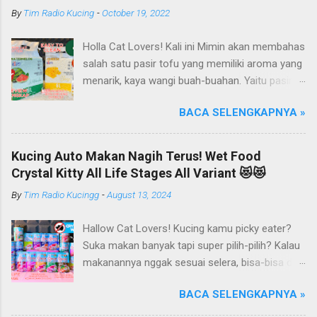
By
Tim Radio Kucing
-
October 19, 2022
Holla Cat Lovers! Kali ini Mimin akan membahas
salah satu pasir tofu yang memiliki aroma yang
menarik, kaya wangi buah-buahan. Yaitu pasir
kucing Organik Haipet Organic Tofu Cat Litter!
BACA SELENGKAPNYA »
Haipet merupakan salah satu merk produk
kucing yang diproduksi oleh PT. Arthacat Tirta
Surya, Indonesia. Perusahaan ini bergerak di
Kucing Auto Makan Nagih Terus! Wet Food
bidang produk perlengkapan kucing, seperti Cat
Crystal Kitty All Life Stages All Variant 😻😻
Tree Furniture, Cat Accessories, Cat Food, Cat
By
Tim Radio Kucingg
-
August 13, 2024
Litter, Cat Sandbox/Cat Litter, dan lain-lain.
Beberapa produk yang sudah dikenal terlebih
Hallow Cat Lovers! Kucing kamu picky eater?
dahulu dari PT. Arthacat Tirta Surya ini, ada
Suka makan banyak tapi super pilih-pilih? Kalau
Arthacat Cat Litter, Sandbox/Cat Litter, Cat
makanannya nggak sesuai selera, bisa-bisa dia
Tree, Snack, Pet Bowl, Stratcher, dan masih
gak mau makan dan malah ngejauhin
banyak yang lainnya. Untuk merk Haipet sendiri,
BACA SELENGKAPNYA »
makanannya. Pokoknya si Kucing bakal selektif
ternyata ga cuman jadi merk pasir tofu dari PT
banget deh kalau soal makanan deh! Duh, agak