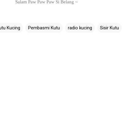
Salam Paw Paw Paw Si Belang ~
utu Kucing
Pembasmi Kutu
radio kucing
Sisir Kutu