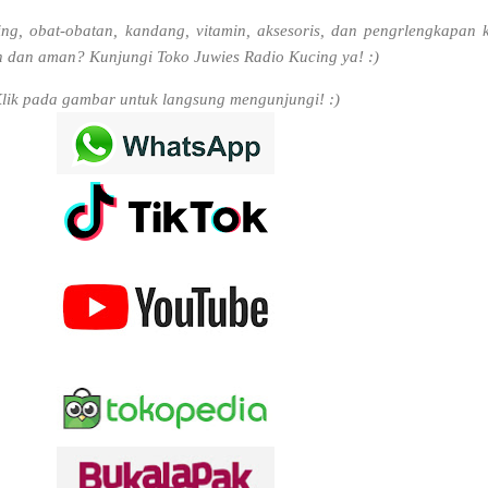
ng, obat-obatan, kandang, vitamin, aksesoris, dan pengrlengkapan 
 dan aman? Kunjungi Toko Juwies Radio Kucing ya! :)
lik pada gambar untuk langsung mengunjungi! :)