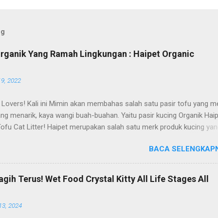
og
Organik Yang Ramah Lingkungan : Haipet Organic
19, 2022
 Lovers! Kali ini Mimin akan membahas salah satu pasir tofu yang me
ng menarik, kaya wangi buah-buahan. Yaitu pasir kucing Organik Hai
Tofu Cat Litter! Haipet merupakan salah satu merk produk kucing ya
i oleh PT. Arthacat Tirta Surya, Indonesia. Perusahaan ini bergerak di
BACA SELENGKAPN
oduk perlengkapan kucing, seperti Cat Tree Furniture, Cat Accessori
 Cat Litter, Cat Sandbox/Cat Litter, dan lain-lain. Beberapa produk y
enal terlebih dahulu dari PT. Arthacat Tirta Surya ini, ada Arthacat Ca
ih Terus! Wet Food Crystal Kitty All Life Stages All
andbox/Cat Litter, Cat Tree, Snack, Pet Bowl, Stratcher, dan masih ba
nya. Untuk merk Haipet sendiri, ternyata ga cuman jadi merk pasir tof
13, 2024
at Tirta Surya, tapi merk Haipet juga ada produk sandbox atau litter