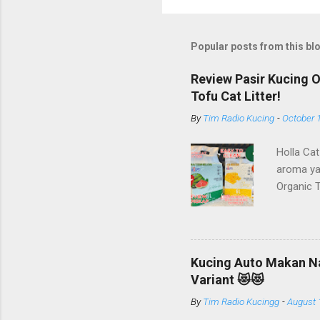
Popular posts from this bl
Review Pasir Kucing 
Tofu Cat Litter!
By
Tim Radio Kucing
-
October 
Holla Cat
aroma ya
Organic 
diproduks
bidang pr
Cat Food,
sudah dik
Kucing Auto Makan Nag
Litter, S
Variant 😻😻
yang lain
By
Tim Radio Kucingg
-
August 
PT Arthac