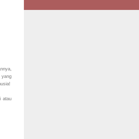
annya,
m yang
usia!
i atau