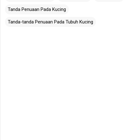
Tanda Penuaan Pada Kucing
Tanda-tanda Penuaan Pada Tubuh Kucing
C
o
m
m
e
n
t
s