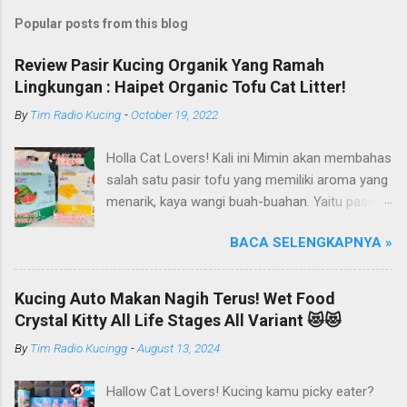
Popular posts from this blog
Review Pasir Kucing Organik Yang Ramah
Lingkungan : Haipet Organic Tofu Cat Litter!
By
Tim Radio Kucing
-
October 19, 2022
Holla Cat Lovers! Kali ini Mimin akan membahas
salah satu pasir tofu yang memiliki aroma yang
menarik, kaya wangi buah-buahan. Yaitu pasir
kucing Organik Haipet Organic Tofu Cat Litter!
BACA SELENGKAPNYA »
Haipet merupakan salah satu merk produk
kucing yang diproduksi oleh PT. Arthacat Tirta
Surya, Indonesia. Perusahaan ini bergerak di
Kucing Auto Makan Nagih Terus! Wet Food
bidang produk perlengkapan kucing, seperti Cat
Crystal Kitty All Life Stages All Variant 😻😻
Tree Furniture, Cat Accessories, Cat Food, Cat
By
Tim Radio Kucingg
-
August 13, 2024
Litter, Cat Sandbox/Cat Litter, dan lain-lain.
Beberapa produk yang sudah dikenal terlebih
Hallow Cat Lovers! Kucing kamu picky eater?
dahulu dari PT. Arthacat Tirta Surya ini, ada