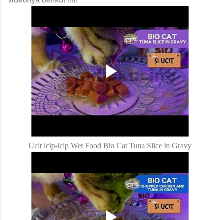
Ucit icip-icip Wet Food Bio Cat Tuna Slice in Gravy