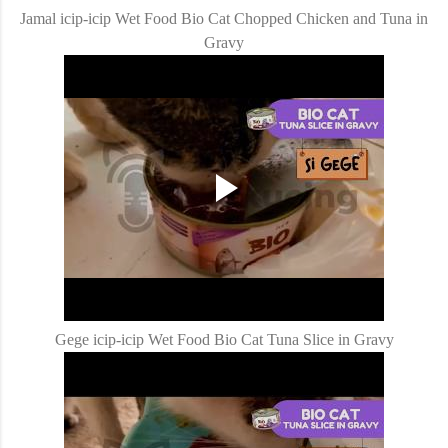
Jamal icip-icip Wet Food Bio Cat Chopped Chicken and Tuna in
Gravy
Gege icip-icip Wet Food Bio Cat Tuna Slice in Gravy