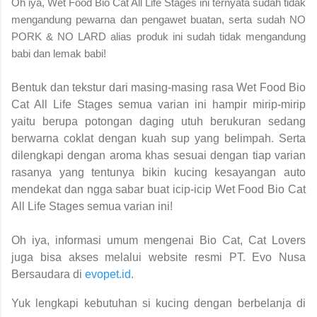
Oh iya, Wet Food Bio Cat All Life Stages ini ternyata sudah tidak
mengandung pewarna dan pengawet buatan, serta sudah NO
PORK & NO LARD alias produk ini sudah tidak mengandung
babi dan lemak babi!
B
entuk dan tekstur dari masing-masing rasa Wet Food Bio
Cat All Life Stages semua varian ini hampir mirip-mirip
yaitu berupa potongan daging utuh berukuran sedang
berwarna coklat dengan kuah sup yang belimpah. Serta
dilengkapi dengan aroma khas sesuai dengan tiap varian
rasanya yang tentunya bikin kucing kesayangan auto
mendekat dan ngga sabar buat icip-icip Wet Food Bio Cat
All Life Stages semua varian ini!
Oh iya, informasi umum mengenai
Bio Cat
, Cat Lovers
juga bisa akses melalui website resmi PT. Evo Nusa
Bersaudara di
evopet.id
.
Yuk lengkapi kebutuhan si kucing dengan berbelanja di