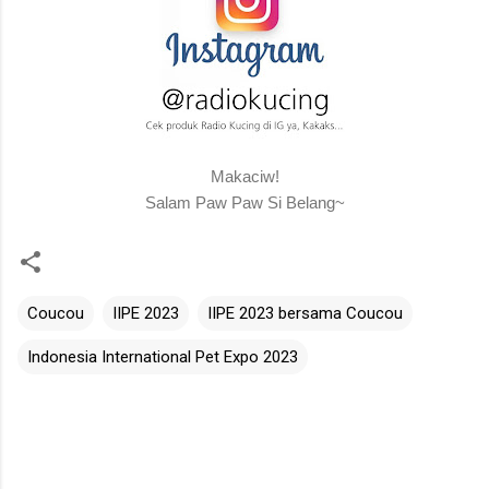
Makaciw!
Salam Paw Paw Si Belang~
Coucou
IIPE 2023
IIPE 2023 bersama Coucou
Indonesia International Pet Expo 2023
C
o
m