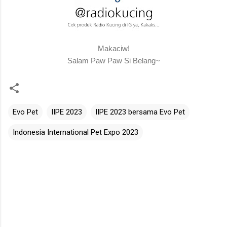
Makaciw!
Salam Paw Paw Si Belang~
Evo Pet
IIPE 2023
IIPE 2023 bersama Evo Pet
Indonesia International Pet Expo 2023
C
o
m
m
e