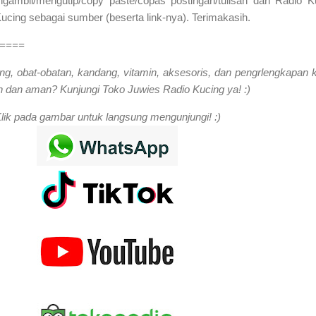
mbil/mengutip/copy paste/copas postingan/tulisan dari Radio K
cing sebagai sumber (beserta link-nya). Terimakasih.
====
ng, obat-obatan, kandang, vitamin, aksesoris, dan pengrlengkapan 
 dan aman? Kunjungi Toko Juwies Radio Kucing ya! :)
lik pada gambar untuk langsung mengunjungi! :)