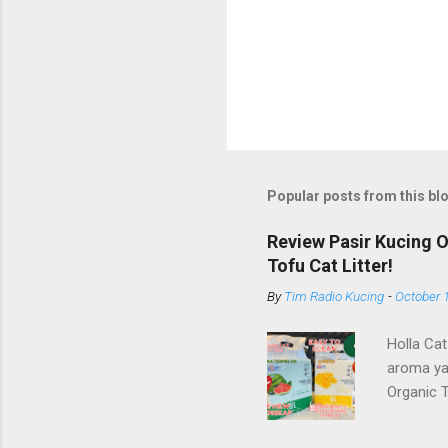
Popular posts from this bl
Review Pasir Kucing 
Tofu Cat Litter!
By
Tim Radio Kucing
-
October 
Holla Cat
aroma ya
Organic 
diproduks
bidang pr