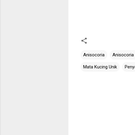
Anisocoria
Anisocoria
Mata Kucing Unik
Peny
C
o
m
m
e
n
t