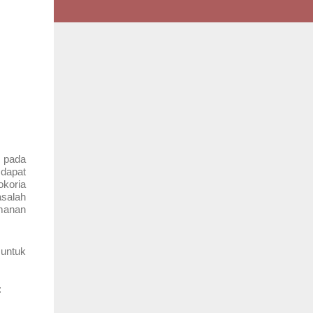
i pada
 dapat
koria
salah
amanan
 untuk
: