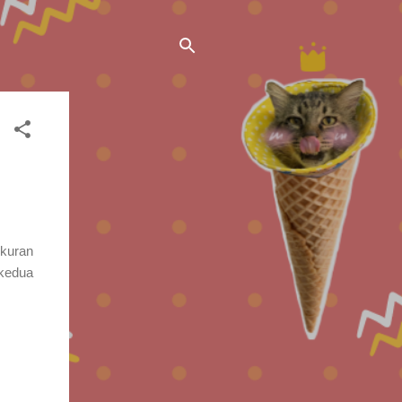
ukuran
 kedua