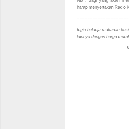
NB : Bagi yang akan menga
harap menyertakan Radio Ku
====================
Ingin belanja makanan kuci
lainnya dengan harga murah
K