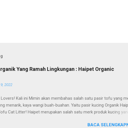
og
Organik Yang Ramah Lingkungan : Haipet Organic
19, 2022
 Lovers! Kali ini Mimin akan membahas salah satu pasir tofu yang me
ng menarik, kaya wangi buah-buahan. Yaitu pasir kucing Organik Hai
Tofu Cat Litter! Haipet merupakan salah satu merk produk kucing ya
i oleh PT. Arthacat Tirta Surya, Indonesia. Perusahaan ini bergerak di
BACA SELENGKAPN
oduk perlengkapan kucing, seperti Cat Tree Furniture, Cat Accessori