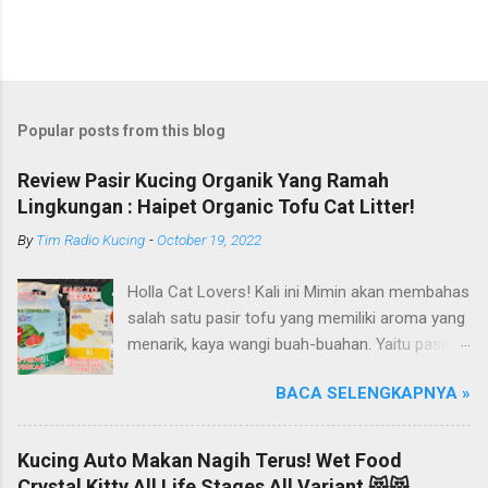
Popular posts from this blog
Review Pasir Kucing Organik Yang Ramah
Lingkungan : Haipet Organic Tofu Cat Litter!
By
Tim Radio Kucing
-
October 19, 2022
Holla Cat Lovers! Kali ini Mimin akan membahas
salah satu pasir tofu yang memiliki aroma yang
menarik, kaya wangi buah-buahan. Yaitu pasir
kucing Organik Haipet Organic Tofu Cat Litter!
BACA SELENGKAPNYA »
Haipet merupakan salah satu merk produk
kucing yang diproduksi oleh PT. Arthacat Tirta
Surya, Indonesia. Perusahaan ini bergerak di
Kucing Auto Makan Nagih Terus! Wet Food
bidang produk perlengkapan kucing, seperti Cat
Crystal Kitty All Life Stages All Variant 😻😻