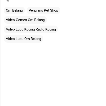
Om Belang
Penglaris Pet Shop
Video Gemes Om Belang
Video Lucu Kucing Radio Kucing
Video Lucu Om Belang
C
o
m
m
e
n
t
s