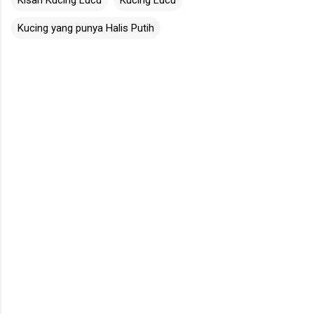
Kucing yang punya Halis Putih
C
o
m
m
e
n
t
s