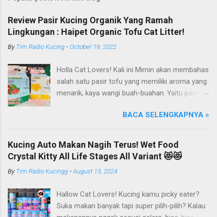
Review Pasir Kucing Organik Yang Ramah
Lingkungan : Haipet Organic Tofu Cat Litter!
By
Tim Radio Kucing
-
October 19, 2022
Holla Cat Lovers! Kali ini Mimin akan membahas
salah satu pasir tofu yang memiliki aroma yang
menarik, kaya wangi buah-buahan. Yaitu pasir
kucing Organik Haipet Organic Tofu Cat Litter!
BACA SELENGKAPNYA »
Haipet merupakan salah satu merk produk
kucing yang diproduksi oleh PT. Arthacat Tirta
Surya, Indonesia. Perusahaan ini bergerak di
Kucing Auto Makan Nagih Terus! Wet Food
bidang produk perlengkapan kucing, seperti Cat
Crystal Kitty All Life Stages All Variant 😻😻
Tree Furniture, Cat Accessories, Cat Food, Cat
By
Tim Radio Kucingg
-
August 13, 2024
Litter, Cat Sandbox/Cat Litter, dan lain-lain.
Beberapa produk yang sudah dikenal terlebih
Hallow Cat Lovers! Kucing kamu picky eater?
dahulu dari PT. Arthacat Tirta Surya ini, ada
Suka makan banyak tapi super pilih-pilih? Kalau
Arthacat Cat Litter, Sandbox/Cat Litter, Cat