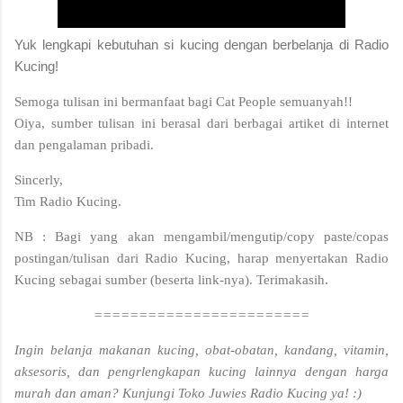
Yuk lengkapi kebutuhan si kucing dengan berbelanja di Radio
Kucing!
Semoga tulisan ini bermanfaat bagi Cat People semuanyah!!
Oiya, sumber tulisan ini berasal dari berbagai artiket di internet
dan pengalaman pribadi.
Sincerly,
Tim Radio Kucing.
NB : Bagi yang akan mengambil/mengutip/copy paste/copas
postingan/tulisan dari Radio Kucing, harap menyertakan Radio
Kucing sebagai sumber (beserta link-nya). Terimakasih.
========================
Ingin belanja makanan kucing, obat-obatan, kandang, vitamin,
aksesoris, dan pengrlengkapan kucing lainnya dengan harga
murah dan aman? Kunjungi Toko Juwies Radio Kucing ya! :)