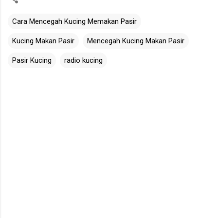
Cara Mencegah Kucing Memakan Pasir
Kucing Makan Pasir
Mencegah Kucing Makan Pasir
Pasir Kucing
radio kucing
C
o
m
m
e
n
t
s