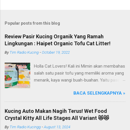
Popular posts from this blog
Review Pasir Kucing Organik Yang Ramah
Lingkungan : Haipet Organic Tofu Cat Litter!
By
Tim Radio Kucing
-
October 19, 2022
Holla Cat Lovers! Kali ini Mimin akan membahas
salah satu pasir tofu yang memiliki aroma yang
menarik, kaya wangi buah-buahan. Yaitu pasir
kucing Organik Haipet Organic Tofu Cat Litter!
BACA SELENGKAPNYA »
Haipet merupakan salah satu merk produk
kucing yang diproduksi oleh PT. Arthacat Tirta
Surya, Indonesia. Perusahaan ini bergerak di
Kucing Auto Makan Nagih Terus! Wet Food
bidang produk perlengkapan kucing, seperti Cat
Crystal Kitty All Life Stages All Variant 😻😻
Tree Furniture, Cat Accessories, Cat Food, Cat
By
Tim Radio Kucingg
-
August 13, 2024
Litter, Cat Sandbox/Cat Litter, dan lain-lain.