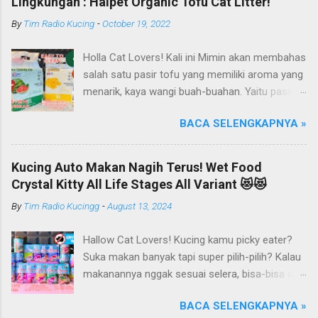
Lingkungan : Haipet Organic Tofu Cat Litter!
By
Tim Radio Kucing
-
October 19, 2022
Holla Cat Lovers! Kali ini Mimin akan membahas
salah satu pasir tofu yang memiliki aroma yang
menarik, kaya wangi buah-buahan. Yaitu pasir
kucing Organik Haipet Organic Tofu Cat Litter!
BACA SELENGKAPNYA »
Haipet merupakan salah satu merk produk
kucing yang diproduksi oleh PT. Arthacat Tirta
Surya, Indonesia. Perusahaan ini bergerak di
Kucing Auto Makan Nagih Terus! Wet Food
bidang produk perlengkapan kucing, seperti Cat
Crystal Kitty All Life Stages All Variant 😻😻
Tree Furniture, Cat Accessories, Cat Food, Cat
By
Tim Radio Kucingg
-
August 13, 2024
Litter, Cat Sandbox/Cat Litter, dan lain-lain.
Beberapa produk yang sudah dikenal terlebih
Hallow Cat Lovers! Kucing kamu picky eater?
dahulu dari PT. Arthacat Tirta Surya ini, ada
Suka makan banyak tapi super pilih-pilih? Kalau
Arthacat Cat Litter, Sandbox/Cat Litter, Cat
makanannya nggak sesuai selera, bisa-bisa dia
Tree, Snack, Pet Bowl, Stratcher, dan masih
gak mau makan dan malah ngejauhin
banyak yang lainnya. Untuk merk Haipet sendiri,
BACA SELENGKAPNYA »
makanannya. Pokoknya si Kucing bakal selektif
ternyata ga cuman jadi merk pasir tofu dari PT