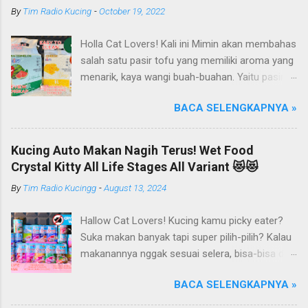
By
Tim Radio Kucing
-
October 19, 2022
Holla Cat Lovers! Kali ini Mimin akan membahas
salah satu pasir tofu yang memiliki aroma yang
menarik, kaya wangi buah-buahan. Yaitu pasir
kucing Organik Haipet Organic Tofu Cat Litter!
BACA SELENGKAPNYA »
Haipet merupakan salah satu merk produk
kucing yang diproduksi oleh PT. Arthacat Tirta
Surya, Indonesia. Perusahaan ini bergerak di
Kucing Auto Makan Nagih Terus! Wet Food
bidang produk perlengkapan kucing, seperti Cat
Crystal Kitty All Life Stages All Variant 😻😻
Tree Furniture, Cat Accessories, Cat Food, Cat
By
Tim Radio Kucingg
-
August 13, 2024
Litter, Cat Sandbox/Cat Litter, dan lain-lain.
Beberapa produk yang sudah dikenal terlebih
Hallow Cat Lovers! Kucing kamu picky eater?
dahulu dari PT. Arthacat Tirta Surya ini, ada
Suka makan banyak tapi super pilih-pilih? Kalau
Arthacat Cat Litter, Sandbox/Cat Litter, Cat
makanannya nggak sesuai selera, bisa-bisa dia
Tree, Snack, Pet Bowl, Stratcher, dan masih
gak mau makan dan malah ngejauhin
banyak yang lainnya. Untuk merk Haipet sendiri,
BACA SELENGKAPNYA »
makanannya. Pokoknya si Kucing bakal selektif
ternyata ga cuman jadi merk pasir tofu dari PT
banget deh kalau soal makanan deh! Duh, agak
Arthacat Tirta Surya, tapi merk Haipet juga ada