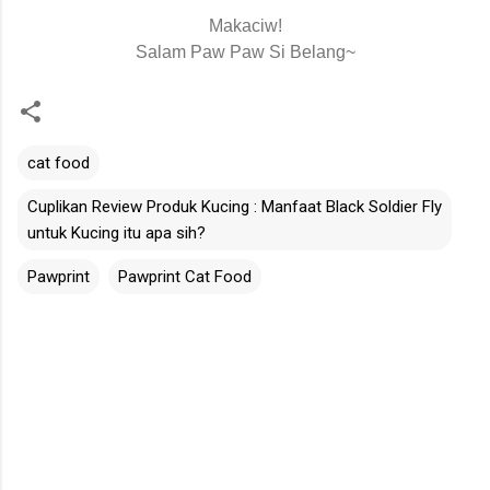
Makaciw!
Salam Paw Paw Si Belang~
cat food
Cuplikan Review Produk Kucing : Manfaat Black Soldier Fly
untuk Kucing itu apa sih?
Pawprint
Pawprint Cat Food
C
o
m
m
e
n