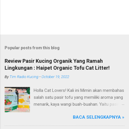
Popular posts from this blog
Review Pasir Kucing Organik Yang Ramah
Lingkungan : Haipet Organic Tofu Cat Litter!
By
Tim Radio Kucing
-
October 19, 2022
Holla Cat Lovers! Kali ini Mimin akan membahas
salah satu pasir tofu yang memiliki aroma yang
menarik, kaya wangi buah-buahan. Yaitu pasir
kucing Organik Haipet Organic Tofu Cat Litter!
BACA SELENGKAPNYA »
Haipet merupakan salah satu merk produk
kucing yang diproduksi oleh PT. Arthacat Tirta