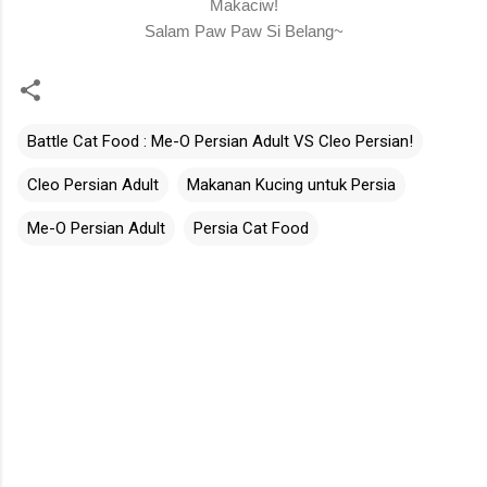
Makaciw!
Salam Paw Paw Si Belang~
Battle Cat Food : Me-O Persian Adult VS Cleo Persian!
Cleo Persian Adult
Makanan Kucing untuk Persia
Me-O Persian Adult
Persia Cat Food
C
o
m
m
e
n
t