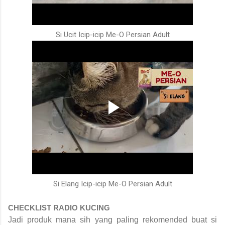
Si Ucit Icip-icip Me-O Persian Adult
Si Elang Icip-icip Me-O Persian Adult
CHECKLIST RADIO KUCING
Jadi produk mana sih yang paling rekomended buat si