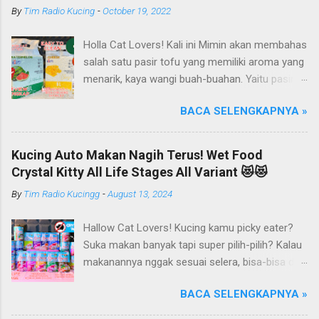
By
Tim Radio Kucing
-
October 19, 2022
Holla Cat Lovers! Kali ini Mimin akan membahas
salah satu pasir tofu yang memiliki aroma yang
menarik, kaya wangi buah-buahan. Yaitu pasir
kucing Organik Haipet Organic Tofu Cat Litter!
BACA SELENGKAPNYA »
Haipet merupakan salah satu merk produk
kucing yang diproduksi oleh PT. Arthacat Tirta
Surya, Indonesia. Perusahaan ini bergerak di
Kucing Auto Makan Nagih Terus! Wet Food
bidang produk perlengkapan kucing, seperti Cat
Crystal Kitty All Life Stages All Variant 😻😻
Tree Furniture, Cat Accessories, Cat Food, Cat
By
Tim Radio Kucingg
-
August 13, 2024
Litter, Cat Sandbox/Cat Litter, dan lain-lain.
Beberapa produk yang sudah dikenal terlebih
Hallow Cat Lovers! Kucing kamu picky eater?
dahulu dari PT. Arthacat Tirta Surya ini, ada
Suka makan banyak tapi super pilih-pilih? Kalau
Arthacat Cat Litter, Sandbox/Cat Litter, Cat
makanannya nggak sesuai selera, bisa-bisa dia
Tree, Snack, Pet Bowl, Stratcher, dan masih
gak mau makan dan malah ngejauhin
banyak yang lainnya. Untuk merk Haipet sendiri,
BACA SELENGKAPNYA »
makanannya. Pokoknya si Kucing bakal selektif
ternyata ga cuman jadi merk pasir tofu dari PT
banget deh kalau soal makanan deh! Duh, agak
Arthacat Tirta Surya, tapi merk Haipet juga ada