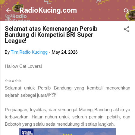
Skip to main content
RadioKucing.com
Selamat atas Kemenangan Persib
Bandung di Kompetisi BRI Super
League!
By
Tim Radio Kucingg
-
May 24, 2026
Hallow Cat Lovers!
⭐️⭐️⭐️⭐️⭐️
Selamat untuk Persib Bandung yang kembali menorehkan
sejarah sebagai juara💙🏆
Perjuangan, loyalitas, dan semangat Maung Bandung akhirnya
terbayarkan. Hatur nuhun untuk seluruh pemain, pelatih, dan
Bobotoh yang selalu setia mendukung di setiap langkah.