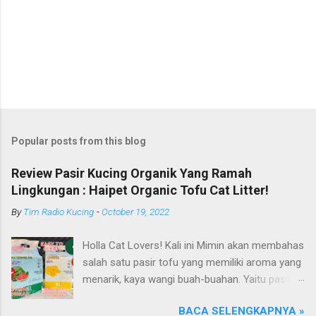
Popular posts from this blog
Review Pasir Kucing Organik Yang Ramah
Lingkungan : Haipet Organic Tofu Cat Litter!
By
Tim Radio Kucing
-
October 19, 2022
Holla Cat Lovers! Kali ini Mimin akan membahas
salah satu pasir tofu yang memiliki aroma yang
menarik, kaya wangi buah-buahan. Yaitu pasir
kucing Organik Haipet Organic Tofu Cat Litter!
BACA SELENGKAPNYA »
Haipet merupakan salah satu merk produk