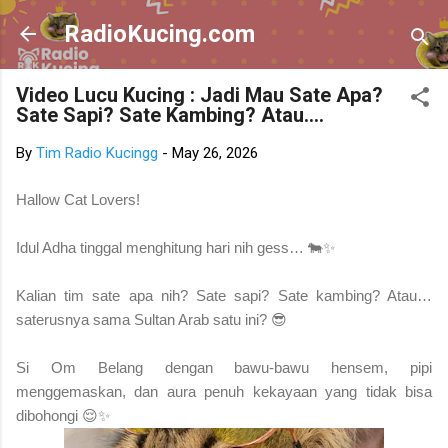
Skip to main content
RadioKucing.com
Video Lucu Kucing : Jadi Mau Sate Apa?
Sate Sapi? Sate Kambing? Atau....
By
Tim Radio Kucingg
-
May 26, 2026
Hallow Cat Lovers!
Idul Adha tinggal menghitung hari nih gess… 🐄✨
Kalian tim sate apa nih? Sate sapi? Sate kambing? Atau…
saterusnya sama Sultan Arab satu ini? 😎
Si Om Belang dengan bawu-bawu hensem, pipi
menggemaskan, dan aura penuh kekayaan yang tidak bisa
dibohongi 😌✨