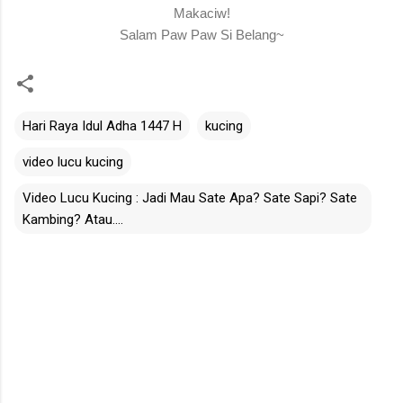
Makaciw!
Salam Paw Paw Si Belang~
Hari Raya Idul Adha 1447 H
kucing
video lucu kucing
Video Lucu Kucing : Jadi Mau Sate Apa? Sate Sapi? Sate
Kambing? Atau....
C
o
m
m
e
n